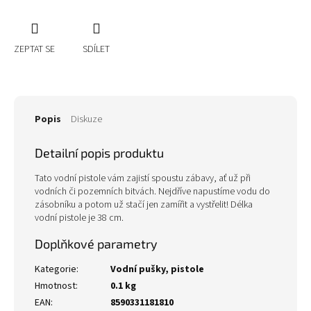
ZEPTAT SE
SDÍLET
Popis
Diskuze
Detailní popis produktu
Tato vodní pistole vám zajistí spoustu zábavy, ať už při
vodních či pozemních bitvách. Nejdříve napustíme vodu do
zásobníku a potom už stačí jen zamířit a vystřelit! Délka
vodní pistole je 38 cm.
Doplňkové parametry
Kategorie
:
Vodní pušky, pistole
Hmotnost
:
0.1 kg
EAN
:
8590331181810