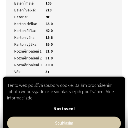
Balení malé
:
105
Balení velké
:
210
Baterie
:
NE
Karton délka
:
65.0
Karton šířka
:
42.0
Karton váha
:
15.6
Karton výška
:
65.0
Rozměr balení 1
:
21.0
Rozměr balení 2
:
31.0
Rozměr balení 3
:
39.0
Věk
:
3+
Tento web používá soubory cookie. Dalším procházením
tohoto webu vyjadřujete souhlas s jejich používáním.. Více
informací
zde
.
Nastavení
Souhlasím