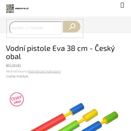
Přejít
Náku
na
koší
obsah
Hledat
Vodní pistole Eva 38 cm - Český
obal
W118181
Průměrné
Neohodnoceno
Podrobnosti hodnocení
hodnocení
Značka:
HračkyXL
produktu
je
0,0
z
5
hvězdiček.