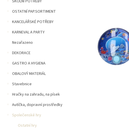
n
ŠKOLNÍ POTŘEBY
5
í
hvězdiček.
OSTATNÍ PAP.SORTIMENT
p
a
KANCELÁŘSKÉ POTŘEBY
n
e
KARNEVAL A PARTY
l
Nezařazeno
DEKORACE
GASTRO A HYGIENA
OBALOVÝ MATERIÁL
Stavebnice
Hračky na zahradu, na písek
Autíčka, dopravní prostředky
Společenské hry
Ostatní hry