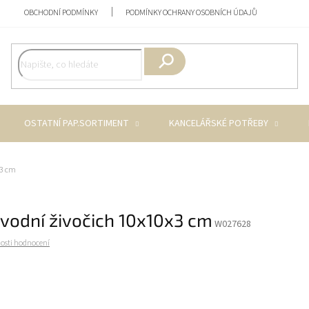
OBCHODNÍ PODMÍNKY
PODMÍNKY OCHRANY OSOBNÍCH ÚDAJŮ
Hledat
OSTATNÍ PAP.SORTIMENT
KANCELÁŘSKÉ POTŘEBY
x3 cm
 vodní živočich 10x10x3 cm
W027628
osti hodnocení