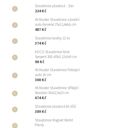
Stavebnice plastová - Zoo
224 Kč
iM.Master Stavebnice závodní
auto červené 25x11,4x6,6 cm
487 Kč
Stavebnice kostky 22 ks
374 Kč
KOCO Stavebnice Nine
Serpent 300 dílků 12x3x9 cm
98 Kč
iM.Master Stavebnice Policejní
auto 16 cm
308 Kč
iM.Master Stavebnice střílející
škorpion 30x22,5x23 cm
674 Kč
Stavebnice plastová 60 dílů
389 Kč
Stavebnice Magnet World
Piknik