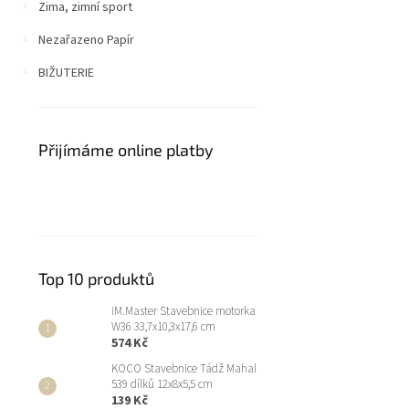
Zima, zimní sport
Nezařazeno Papír
BIŽUTERIE
Přijímáme online platby
Top 10 produktů
iM.Master Stavebnice motorka
W36 33,7x10,3x17,6 cm
574 Kč
KOCO Stavebnice Tádž Mahal
539 dílků 12x8x5,5 cm
139 Kč