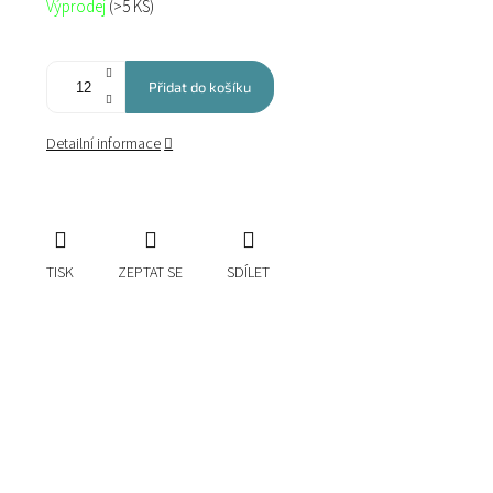
Výprodej
(>5 KS)
cena:
Přidat do košíku
Detailní informace
TISK
ZEPTAT SE
SDÍLET