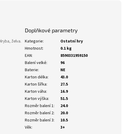
Doplňkové parametry
lryba, želva.
Kategorie
:
Ostatní hry
Hmotnost
:
0.1 kg
EAN
:
8590331959150
Balení velké
:
96
Baterie
:
NE
Karton délka
:
43.0
Karton šířka
:
27.5
Karton váha
:
16.9
Karton výška
:
51.5
Rozměr balení 1
:
24.0
Rozměr balení 2
:
20.0
Rozměr balení 3
:
10.5
Věk
:
3+