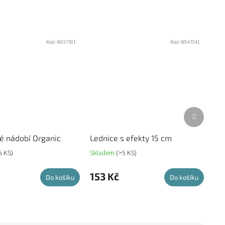
Kód:
W037501
Kód:
W047341
Další
produkt
é nádobí Organic
Lednice s efekty 15 cm
5 KS)
Skladem
(>5 KS)
153 Kč
Do košíku
Do košíku