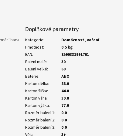
Doplňkové parametry
 změní barvu.
Kategorie
:
Domácnost, vaření
Hmotnost
:
0.5 kg
EAN
:
8590331991761
Balení malé
:
30
Balení velké
:
60
Baterie
:
ANO
Karton délka
:
88.0
Karton šířka
:
44.0
Karton váha
:
30.8
Karton výška
:
77.0
Rozměr balení 1
:
0.0
Rozměr balení 2
:
0.0
Rozměr balení 3
:
0.0
Věk
:
3+