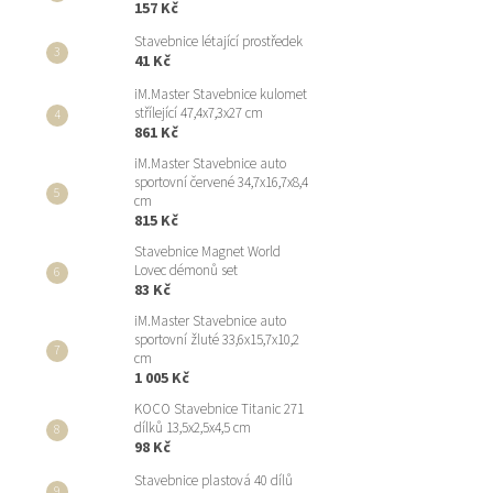
157 Kč
Stavebnice létající prostředek
41 Kč
iM.Master Stavebnice kulomet
střílející 47,4x7,3x27 cm
861 Kč
iM.Master Stavebnice auto
sportovní červené 34,7x16,7x8,4
cm
815 Kč
Stavebnice Magnet World
Lovec démonů set
83 Kč
iM.Master Stavebnice auto
sportovní žluté 33,6x15,7x10,2
cm
1 005 Kč
KOCO Stavebnice Titanic 271
dílků 13,5x2,5x4,5 cm
98 Kč
Stavebnice plastová 40 dílů