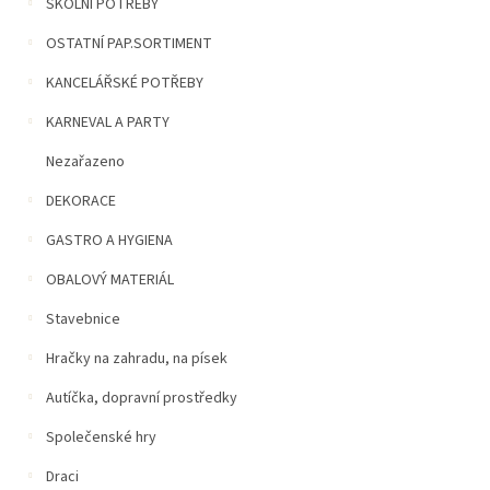
n
ŠKOLNÍ POTŘEBY
5
í
hvězdiček.
OSTATNÍ PAP.SORTIMENT
p
a
KANCELÁŘSKÉ POTŘEBY
n
e
KARNEVAL A PARTY
l
Nezařazeno
DEKORACE
GASTRO A HYGIENA
OBALOVÝ MATERIÁL
Stavebnice
Hračky na zahradu, na písek
Autíčka, dopravní prostředky
Společenské hry
Draci