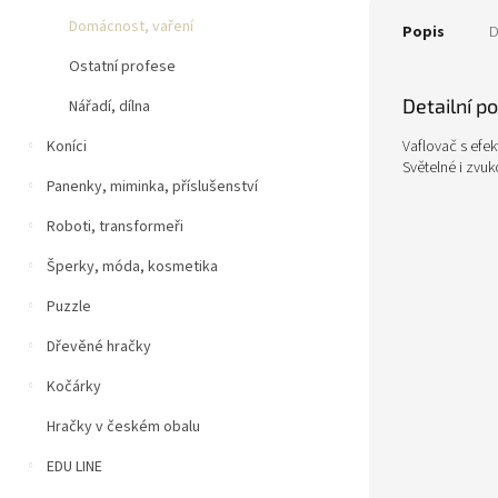
Domácnost, vaření
Popis
D
Ostatní profese
Detailní p
Nářadí, dílna
Vaflovač s efek
Koníci
Světelné i zvuk
Panenky, miminka, příslušenství
Roboti, transformeři
Šperky, móda, kosmetika
Puzzle
Dřevěné hračky
Kočárky
Hračky v českém obalu
EDU LINE