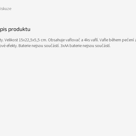
iskuze
opis produktu
ty. Velikost 15x22,5x5,5 cm. Obsahuje vaflovač a 4ks vaflí. Vafle během pečení
ové efekty. Baterie nejsou součástí. 3xAA baterie nejsou součástí.