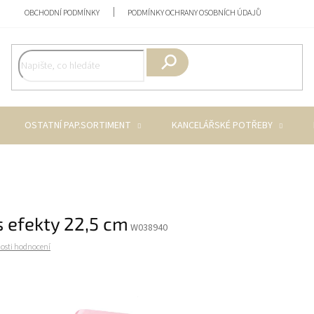
OBCHODNÍ PODMÍNKY
PODMÍNKY OCHRANY OSOBNÍCH ÚDAJŮ
Hledat
OSTATNÍ PAP.SORTIMENT
KANCELÁŘSKÉ POTŘEBY
s efekty 22,5 cm
W038940
osti hodnocení