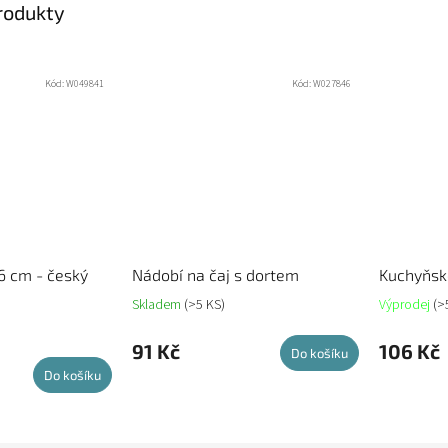
produkty
Kód:
W049841
Kód:
W027846
16 cm - český
Nádobí na čaj s dortem
Kuchyňsk
Skladem
(>5 KS)
Výprodej
(>
91 Kč
106 Kč
Do košíku
Do košíku