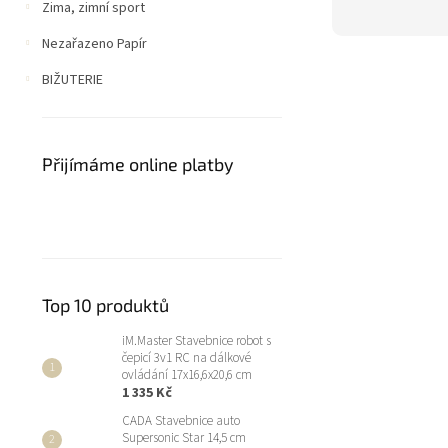
Zima, zimní sport
Nezařazeno Papír
BIŽUTERIE
Přijímáme online platby
Top 10 produktů
iM.Master Stavebnice robot s
čepicí 3v1 RC na dálkové
ovládání 17x16,6x20,6 cm
1 335 Kč
CADA Stavebnice auto
Supersonic Star 14,5 cm