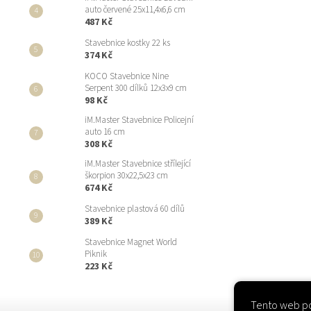
auto červené 25x11,4x6,6 cm
487 Kč
Stavebnice kostky 22 ks
374 Kč
KOCO Stavebnice Nine
Serpent 300 dílků 12x3x9 cm
98 Kč
iM.Master Stavebnice Policejní
auto 16 cm
308 Kč
iM.Master Stavebnice střílející
škorpion 30x22,5x23 cm
674 Kč
Stavebnice plastová 60 dílů
389 Kč
Stavebnice Magnet World
Piknik
223 Kč
Tento web po