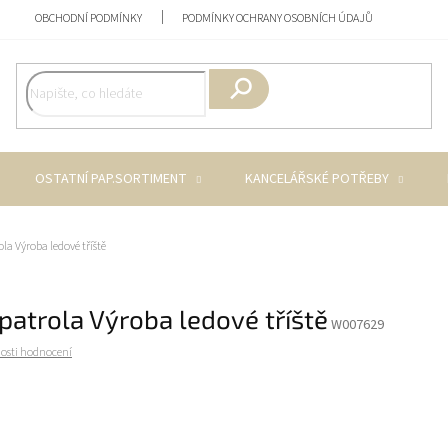
OBCHODNÍ PODMÍNKY
PODMÍNKY OCHRANY OSOBNÍCH ÚDAJŮ
Hledat
OSTATNÍ PAP.SORTIMENT
KANCELÁŘSKÉ POTŘEBY
la Výroba ledové tříště
patrola Výroba ledové tříště
W007629
osti hodnocení