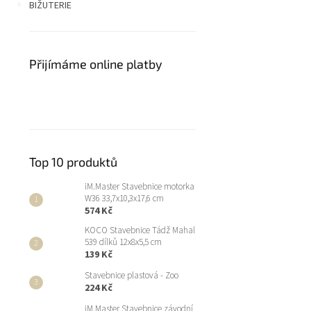
BIŽUTERIE
Přijímáme online platby
Top 10 produktů
iM.Master Stavebnice motorka
W36 33,7x10,3x17,6 cm
574 Kč
KOCO Stavebnice Tádž Mahal
539 dílků 12x8x5,5 cm
139 Kč
Stavebnice plastová - Zoo
224 Kč
iM.Master Stavebnice závodní