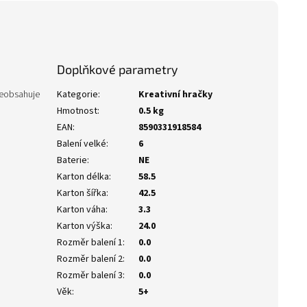
Doplňkové parametry
 Neobsahuje
Kategorie
:
Kreativní hračky
Hmotnost
:
0.5 kg
EAN
:
8590331918584
Balení velké
:
6
Baterie
:
NE
Karton délka
:
58.5
Karton šířka
:
42.5
Karton váha
:
3.3
Karton výška
:
24.0
Rozměr balení 1
:
0.0
Rozměr balení 2
:
0.0
Rozměr balení 3
:
0.0
Věk
:
5+