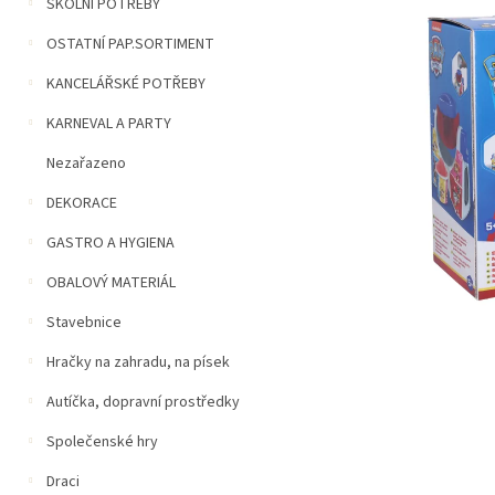
n
ŠKOLNÍ POTŘEBY
5
í
hvězdiček.
OSTATNÍ PAP.SORTIMENT
p
a
KANCELÁŘSKÉ POTŘEBY
n
e
KARNEVAL A PARTY
l
Nezařazeno
DEKORACE
GASTRO A HYGIENA
OBALOVÝ MATERIÁL
Stavebnice
Hračky na zahradu, na písek
Autíčka, dopravní prostředky
Společenské hry
Draci