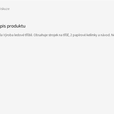
iskuze
opis produktu
a Výroba ledové tříště. Obsahuje strojek na tříšť, 2 papírové kelímky a návod.