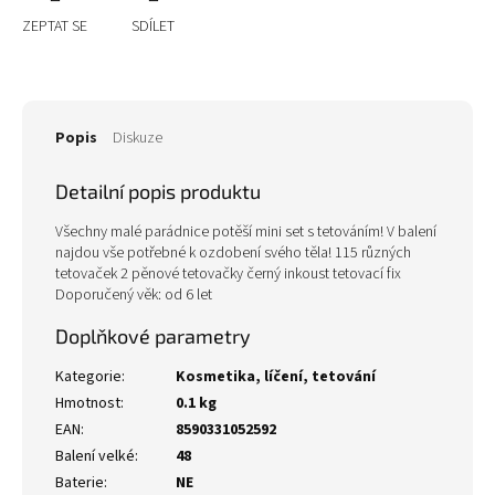
ZEPTAT SE
SDÍLET
Popis
Diskuze
Detailní popis produktu
Všechny malé parádnice potěší mini set s tetováním! V balení
najdou vše potřebné k ozdobení svého těla! 115 různých
tetovaček 2 pěnové tetovačky černý inkoust tetovací fix
Doporučený věk: od 6 let
Doplňkové parametry
Kategorie
:
Kosmetika, líčení, tetování
Hmotnost
:
0.1 kg
EAN
:
8590331052592
Balení velké
:
48
Baterie
:
NE