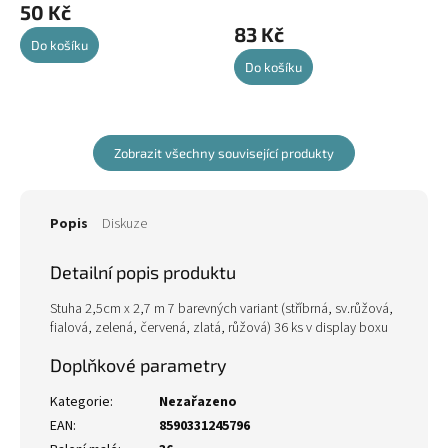
50 Kč
83 Kč
Do košíku
Do košíku
Zobrazit všechny související produkty
Popis
Diskuze
Detailní popis produktu
Stuha 2,5cm x 2,7 m 7 barevných variant (stříbrná, sv.růžová,
fialová, zelená, červená, zlatá, růžová) 36 ks v display boxu
Doplňkové parametry
Kategorie
:
Nezařazeno
EAN
:
8590331245796