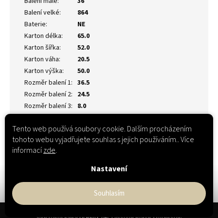
Balení malé
:
36
Balení velké
:
864
Baterie
:
NE
Karton délka
:
65.0
Karton šířka
:
52.0
Karton váha
:
20.5
Karton výška
:
50.0
Rozměr balení 1
:
36.5
Rozměr balení 2
:
24.5
Rozměr balení 3
:
8.0
Tento web používá soubory cookie. Dalším procházením
tohoto webu vyjadřujete souhlas s jejich používáním.. Více
informací
zde
.
Nastavení
Souhlasím
Z
Copyright 2026
Hračky-XL
. Všechna práva vyhrazena.
á