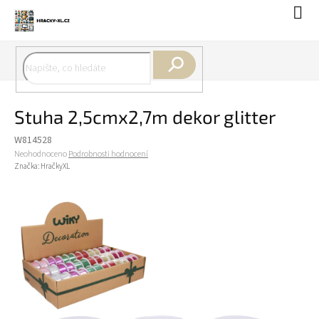
Přejít
Náku
na
koší
obsah
Hledat
Stuha 2,5cmx2,7m dekor glitter
W814528
Průměrné
Neohodnoceno
Podrobnosti hodnocení
hodnocení
Značka:
HračkyXL
produktu
je
0,0
z
5
hvězdiček.