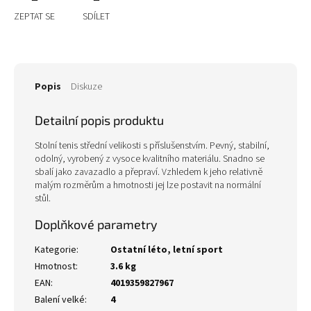
ZEPTAT SE
SDÍLET
Popis
Diskuze
Detailní popis produktu
Stolní tenis střední velikosti s příslušenstvím. Pevný, stabilní,
odolný, vyrobený z vysoce kvalitního materiálu. Snadno se
sbalí jako zavazadlo a přepraví. Vzhledem k jeho relativně
malým rozměrům a hmotnosti jej lze postavit na normální
stůl.
Doplňkové parametry
Kategorie
:
Ostatní léto, letní sport
Hmotnost
:
3.6 kg
EAN
:
4019359827967
Balení velké
:
4