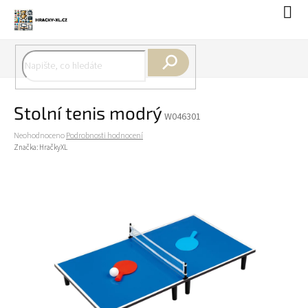
Přejít
Náku
na
koší
obsah
Hledat
Stolní tenis modrý
W046301
Průměrné
Neohodnoceno
Podrobnosti hodnocení
hodnocení
Značka:
HračkyXL
produktu
je
0,0
z
5
hvězdiček.