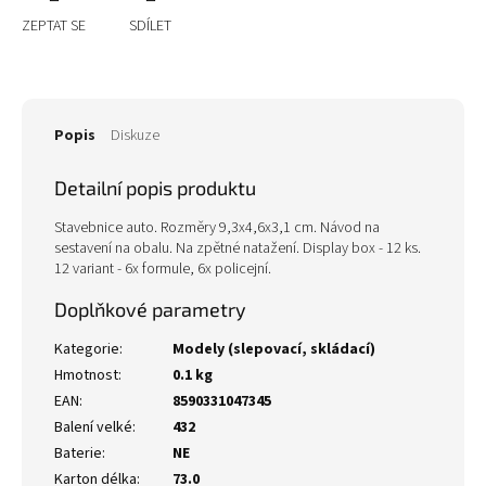
ZEPTAT SE
SDÍLET
Popis
Diskuze
Detailní popis produktu
Stavebnice auto. Rozměry 9,3x4,6x3,1 cm. Návod na
sestavení na obalu. Na zpětné natažení. Display box - 12 ks.
12 variant - 6x formule, 6x policejní.
Doplňkové parametry
Kategorie
:
Modely (slepovací, skládací)
Hmotnost
:
0.1 kg
EAN
:
8590331047345
Balení velké
:
432
Baterie
:
NE
Karton délka
:
73.0