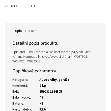
ZEPTAT SE
SDÍLET
Popis
Diskuze
Detailní popis produktu
Spin and Build 1 motorka. Velikost motorky 4,5 cm. Více
variant. Kompatibilní s vystřelovací dráhami W037925,
W037924, W037923.
Doplňkové parametry
Kategorie
:
Autodráhy, garáže
Hmotnost
:
2 kg
EAN
:
8590331984305
Balení velké
:
48
Baterie
:
NE
Karton délka
:
32.0