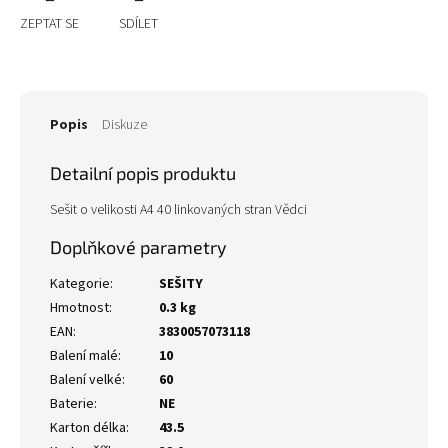
ZEPTAT SE
SDÍLET
Popis
Diskuze
Detailní popis produktu
Sešit o velikosti A4 40 linkovaných stran Vědci
Doplňkové parametry
Kategorie
:
SEŠITY
Hmotnost
:
0.3 kg
EAN
:
3830057073118
Balení malé
:
10
Balení velké
:
60
Baterie
:
NE
Karton délka
:
43.5