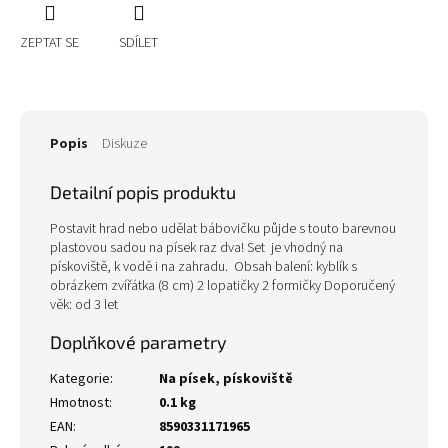
ZEPTAT SE
SDÍLET
Popis
Diskuze
Detailní popis produktu
Postavit hrad nebo udělat bábovičku půjde s touto barevnou
plastovou sadou na písek raz dva! Set je vhodný na
pískoviště, k vodě i na zahradu. Obsah balení: kyblík s
obrázkem zvířátka (8 cm) 2 lopatičky 2 formičky Doporučený
věk: od 3 let
Doplňkové parametry
Kategorie
:
Na písek, pískoviště
Hmotnost
:
0.1 kg
EAN
:
8590331171965