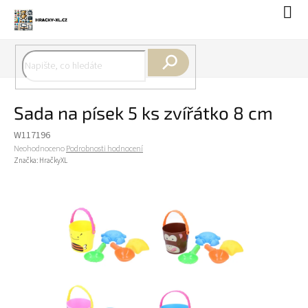
Přejít
Náku
na
koší
obsah
Hledat
Sada na písek 5 ks zvířátko 8 cm
W117196
Průměrné
Neohodnoceno
Podrobnosti hodnocení
hodnocení
Značka:
HračkyXL
produktu
je
0,0
z
5
hvězdiček.