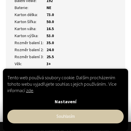
Balení velké
:
192
Baterie
:
NE
Karton délka
:
73.0
Karton šířka
:
50.0
Karton váha
:
16.5
Karton výška
:
53.0
Rozměr balení 1
:
35.0
Rozměr balení 2
:
24.0
Rozměr balení 3
:
25.5
Věk
:
3+
Tento web používá soubory cookie. Dalším procházením
tohoto webu vyjadřujete souhlas s jejich používáním.. Více
informací
zde
.
Nastavení
Souhlasím
Z
Copyright 2026
Hračky-XL
. Všechna práva vyhrazena.