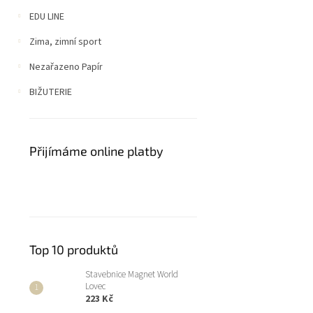
EDU LINE
Zima, zimní sport
Nezařazeno Papír
BIŽUTERIE
Přijímáme online platby
Top 10 produktů
Stavebnice Magnet World
Lovec
223 Kč