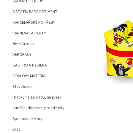
n
ŠKOLNÍ POTŘEBY
5
í
hvězdiček.
OSTATNÍ PAP.SORTIMENT
p
a
KANCELÁŘSKÉ POTŘEBY
n
e
KARNEVAL A PARTY
l
Nezařazeno
DEKORACE
GASTRO A HYGIENA
OBALOVÝ MATERIÁL
Stavebnice
Hračky na zahradu, na písek
Autíčka, dopravní prostředky
Společenské hry
Draci