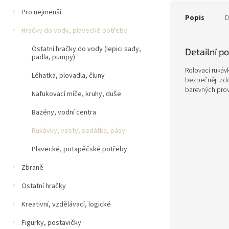
Pro nejmenší
Popis
D
Hračky do vody, plavecké potřeby
Ostatní hračky do vody (lepici sady,
Detailní p
padla, pumpy)
Rolovací rukávk
Léhatka, plovadla, čluny
bezpečněji zdo
barevných prov
Nafukovací míče, kruhy, duše
Bazény, vodní centra
Rukávky, vesty, sedátka, pásy
Plavecké, potapěčské potřeby
Zbraně
Ostatní hračky
Kreativní, vzdělávací, logické
Figurky, postavičky