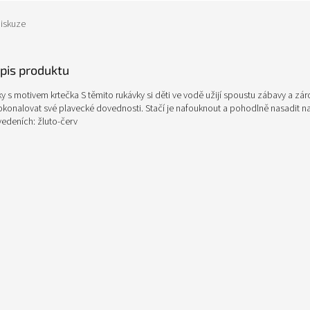
iskuze
opis produktu
y s motivem krtečka S těmito rukávky si děti ve vodě užijí spoustu zábavy a zá
konalovat své plavecké dovednosti. Stačí je nafouknout a pohodlně nasadit na 
edeních: žluto-červ