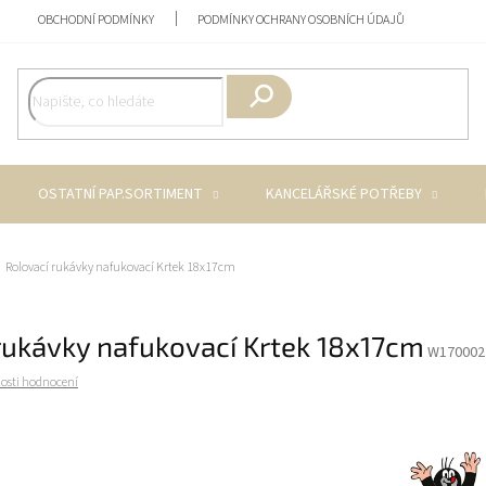
OBCHODNÍ PODMÍNKY
PODMÍNKY OCHRANY OSOBNÍCH ÚDAJŮ
Hledat
OSTATNÍ PAP.SORTIMENT
KANCELÁŘSKÉ POTŘEBY
Rolovací rukávky nafukovací Krtek 18x17cm
rukávky nafukovací Krtek 18x17cm
W170002
osti hodnocení