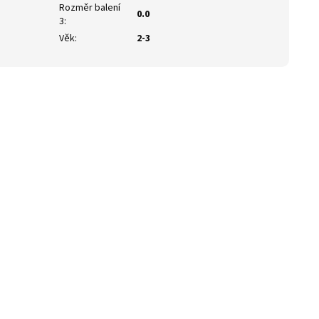
Rozměr balení
0.0
3
:
Věk
:
2-3