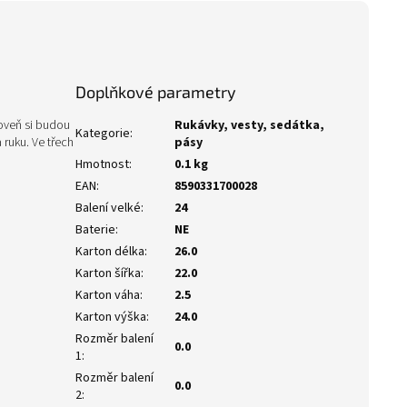
Doplňkové parametry
roveň si budou
Rukávky, vesty, sedátka,
Kategorie
:
ruku. Ve třech
pásy
Hmotnost
:
0.1 kg
EAN
:
8590331700028
Balení velké
:
24
Baterie
:
NE
Karton délka
:
26.0
Karton šířka
:
22.0
Karton váha
:
2.5
Karton výška
:
24.0
Rozměr balení
0.0
1
:
Rozměr balení
0.0
2
: