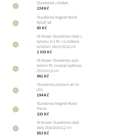
Stavebnice z kostek
224 Kč
Stavebnice Magnet World
Rybář set
83 Kč
iM.Master Stavebnice robot s
kytarou 3v1 RC na dálkové
ovládání 14x15,7x21,6 cm
1 335 Kč
iM.Master Stavebnice auto
terénní RC ovladač/aplikace
23x12x11,5 cm
861 Kč
Stavebnice plastová set 24
dílů
194 Kč
Stavebnice Magnet World
Piknik
223 Kč
iM.Master Stavebnice robot
šedý 20,8x10,8x31,2 cm
652 Kč