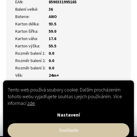
EAN
:
8590331995165
Balení velké
:
36
Baterie
:
ANO
Karton délka
:
93.5
Karton šířka
:
59.0
Karton váha
:
17.6
Karton výška
:
55.5
Rozměr balení 1
:
0.0
Rozměr balení 2
:
0.0
Rozměr balení 3
:
0.0
Věk
:
24m+
Tento web používá soubory cookie. Dalším procházením
tohoto webu vyjadřujete souhlas s jejich používáním.. Více
informací
zde
.
Nastavení
Souhlasím