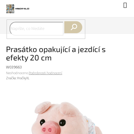
Přejít
Náku
na
koší
obsah
Hledat
Prasátko opakující a jezdící s
efekty 20 cm
W039663
Průměrné
Neohodnoceno
Podrobnosti hodnocení
hodnocení
Značka:
HračkyXL
produktu
je
0,0
z
5
hvězdiček.