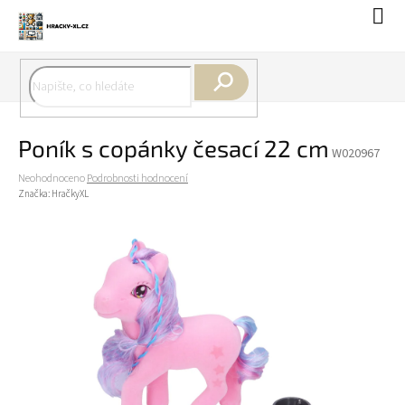
Přejít
Náku
na
koší
obsah
Hledat
Poník s copánky česací 22 cm
W020967
Průměrné
Neohodnoceno
Podrobnosti hodnocení
hodnocení
Značka:
HračkyXL
produktu
je
0,0
z
5
hvězdiček.