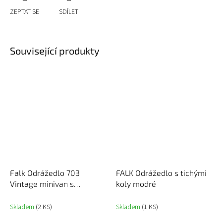
ZEPTAT SE
SDÍLET
Související produkty
Falk Odrážedlo 703
FALK Odrážedlo s tichými
Vintage minivan s
koly modré
otvíracím sedadlem a
volantem s klaksonem
Skladem
(2 KS)
Skladem
(1 KS)