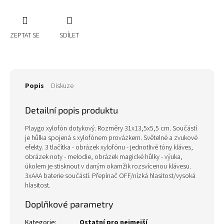
ZEPTAT SE
SDÍLET
Popis
Diskuze
Detailní popis produktu
Playgo xylofón dotykový. Rozměry 31x13,5x5,5 cm. Součástí
je hůlka spojená s xylofónem provázkem. Světelné a zvukové
efekty. 3 tlačítka - obrázek xylofónu - jednotlivé tóny kláves,
obrázek noty - melodie, obrázek magické hůlky - výuka,
úkolem je stisknout v daným okamžik rozsvícenou klávesu.
3xAAA baterie součástí. Přepínač OFF/nízká hlasitost/vysoká
hlasitost.
Doplňkové parametry
Kategorie
:
Ostatní pro nejmejší