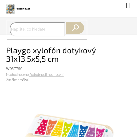
Přejít
Náku
na
koší
obsah
Hledat
Playgo xylofón dotykový
31x13,5x5,5 cm
W037790
Průměrné
Neohodnoceno
Podrobnosti hodnocení
hodnocení
Značka:
HračkyXL
produktu
je
0,0
z
5
hvězdiček.