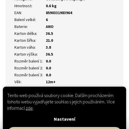
Hmotnost
:
0.6 kg
EAN
:
8590331983964
Balení velké
:
6
Baterie
:
ANO
Karton délka
:
36.5
Karton šířka
:
21.0
Karton váha
:
3.8
Karton výška
:
36.5
Rozměr balení 1
:
0.0
Rozměr balení 2
:
0.0
Rozměr balení 3
:
0.0
Věk
:
12m+
Tento web používá soubory cookie. Dalším procházením
tohoto webu vyjadřujete souhlas s jejich používáním.. Více
informací
zde
.
Nastavení