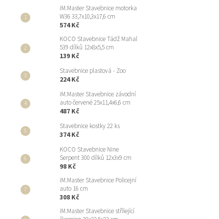
iM.Master Stavebnice motorka
W36 33,7x10,3x17,6 cm
574 Kč
KOCO Stavebnice Tádž Mahal
539 dílků 12x8x5,5 cm
139 Kč
Stavebnice plastová - Zoo
224 Kč
iM.Master Stavebnice závodní
auto červené 25x11,4x6,6 cm
487 Kč
Stavebnice kostky 22 ks
374 Kč
KOCO Stavebnice Nine
Serpent 300 dílků 12x3x9 cm
98 Kč
iM.Master Stavebnice Policejní
auto 16 cm
308 Kč
iM.Master Stavebnice střílející