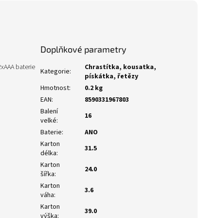
Doplňkové parametry
2xAAA baterie
Chrastítka, kousatka,
Kategorie
:
pískátka, řetězy
Hmotnost
:
0.2 kg
EAN
:
8590331967803
Balení
16
velké
:
Baterie
:
ANO
Karton
31.5
délka
:
Karton
24.0
šířka
:
Karton
3.6
váha
:
Karton
39.0
výška
: