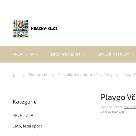
Přejít
na
obsah
KREATIVITA
Léto, letní sport
ŠKOLNÍ POTŘEBY
Domů
Pro nejmenší
Chrastítka, kousatka, pískátka, řetězy
Playgo Vč
P
Playgo Vč
Přeskočit
o
Kategorie
kategorie
s
Průměrné
Neohodnoceno
Podrobn
t
hodnocení
Značka:
HračkyXL
KREATIVITA
r
produktu
a
je
Léto, letní sport
0,0
n
z