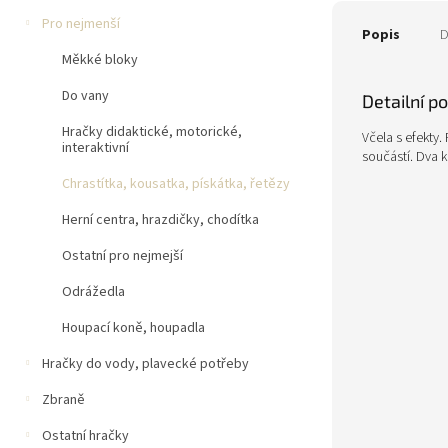
Pro nejmenší
Popis
D
Měkké bloky
Do vany
Detailní p
Hračky didaktické, motorické,
Včela s efekty.
interaktivní
součástí. Dva k
Chrastítka, kousatka, pískátka, řetězy
Herní centra, hrazdičky, chodítka
Ostatní pro nejmejší
Odrážedla
Houpací koně, houpadla
Hračky do vody, plavecké potřeby
Zbraně
Ostatní hračky