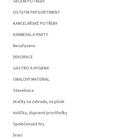
n
ŠKOLNÍ POTŘEBY
5
í
hvězdiček.
OSTATNÍ PAP.SORTIMENT
p
a
KANCELÁŘSKÉ POTŘEBY
n
e
KARNEVAL A PARTY
l
Nezařazeno
DEKORACE
GASTRO A HYGIENA
OBALOVÝ MATERIÁL
Stavebnice
Hračky na zahradu, na písek
Autíčka, dopravní prostředky
Společenské hry
Draci