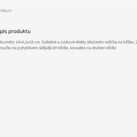
iskuze
opis produktu
 Rozměry 14x4,5x16 cm. Světelné a zvukové efekty stlačením srdíčka na bříšku. 
roužky na pohyblivém skřípějícím křídle, kousátko na druhém křídle.