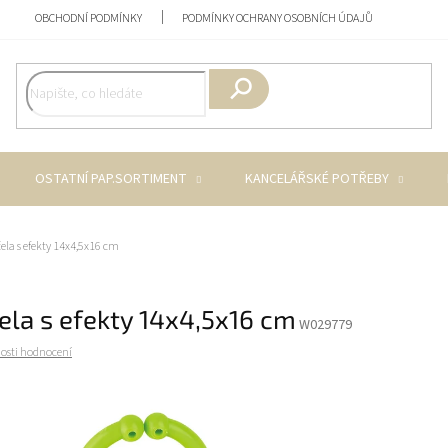
OBCHODNÍ PODMÍNKY
PODMÍNKY OCHRANY OSOBNÍCH ÚDAJŮ
Hledat
OSTATNÍ PAP.SORTIMENT
KANCELÁŘSKÉ POTŘEBY
ela s efekty 14x4,5x16 cm
ela s efekty 14x4,5x16 cm
W029779
osti hodnocení