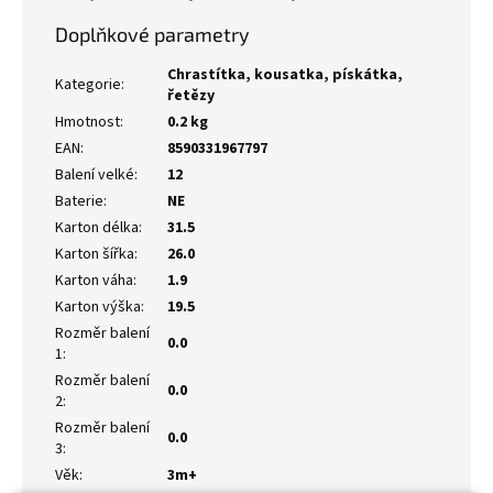
Doplňkové parametry
Chrastítka, kousatka, pískátka,
Kategorie
:
řetězy
Hmotnost
:
0.2 kg
EAN
:
8590331967797
Balení velké
:
12
Baterie
:
NE
Karton délka
:
31.5
Karton šířka
:
26.0
Karton váha
:
1.9
Karton výška
:
19.5
Rozměr balení
0.0
1
:
Rozměr balení
0.0
2
:
Rozměr balení
0.0
3
:
Věk
:
3m+