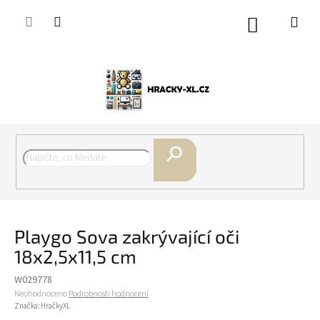
Přejít
na
Nákupní
obsah
košík
Hledat
Playgo Sova zakrývající oči
18x2,5x11,5 cm
W029778
Průměrné
Neohodnoceno
Podrobnosti hodnocení
hodnocení
Značka:
HračkyXL
produktu