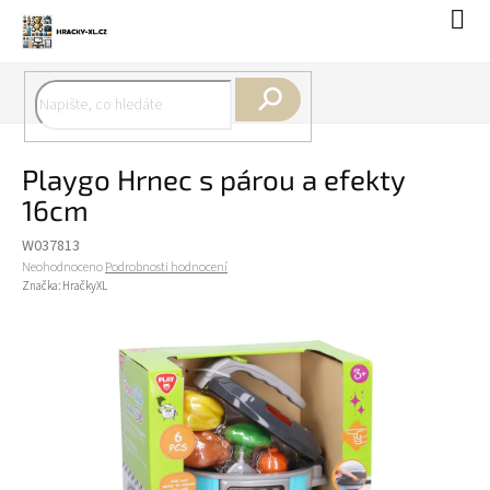
Přejít
Náku
na
koší
obsah
Hledat
Playgo Hrnec s párou a efekty
16cm
W037813
Průměrné
Neohodnoceno
Podrobnosti hodnocení
hodnocení
Značka:
HračkyXL
produktu
je
0,0
z
5
hvězdiček.