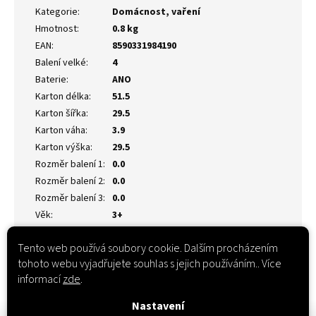
Kategorie
:
Domácnost, vaření
Hmotnost
:
0.8 kg
EAN
:
8590331984190
Balení velké
:
4
Baterie
:
ANO
Karton délka
:
51.5
Karton šířka
:
29.5
Karton váha
:
3.9
Karton výška
:
29.5
Rozměr balení 1
:
0.0
Rozměr balení 2
:
0.0
Rozměr balení 3
:
0.0
Věk
:
3+
Tento web používá soubory cookie. Dalším procházením
tohoto webu vyjadřujete souhlas s jejich používáním.. Více
informací
zde
.
Nastavení