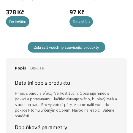
378 Kč
97 Kč
Do košíku
Do košíku
Zobrazit všechny související produkty
Popis
Diskuze
Detailní popis produktu
Hrnec s párou a efekty. Velikost 16cm. Obsahuje hrnec s
poklicí a potravinami. Tlačítko aktivuje světlo, bublavý zvuk a
studenou páru. Pro vytvoření páry je nutné nalít vodu do
poklice k tomu určeným otvorem. Návod na krabici. Baterie
součástí.
Doplňkové parametry