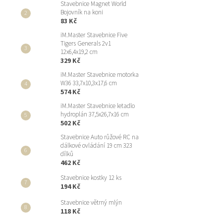
Stavebnice Magnet World
Bojovník na koni
83 Kč
iM.Master Stavebnice Five
Tigers Generals 2v1
12x6,4x19,2 cm
329 Kč
iM.Master Stavebnice motorka
W36 33,7x10,3x17,6 cm
574 Kč
iM.Master Stavebnice letadlo
hydroplán 37,5x26,7x16 cm
502 Kč
Stavebnice Auto růžové RC na
dálkové ovládání 19 cm 323
dílků
462 Kč
Stavebnice kostky 12 ks
194 Kč
Stavebnice větrný mlýn
118 Kč