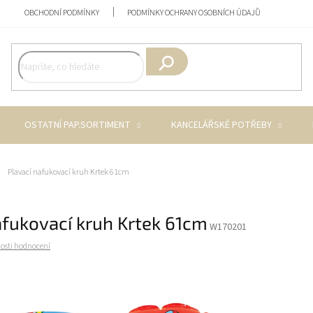
OBCHODNÍ PODMÍNKY
PODMÍNKY OCHRANY OSOBNÍCH ÚDAJŮ
Hledat
OSTATNÍ PAP.SORTIMENT
KANCELÁŘSKÉ POTŘEBY
Plavací nafukovací kruh Krtek 61cm
afukovací kruh Krtek 61cm
W170201
osti hodnocení