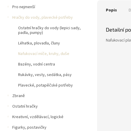
Pro nejmenší
Popis
D
Hračky do vody, plavecké potřeby
Ostatní hračky do vody (lepici sady,
Detailní p
padla, pumpy)
Nafukovací pla
Léhatka, plovadla, čluny
Nafukovací míče, kruhy, duše
Bazény, vodní centra
Rukávky, vesty, sedátka, pásy
Plavecké, potapěčské potřeby
Zbraně
Ostatní hračky
Kreativní, vzdělávací, logické
Figurky, postavičky