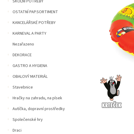
n
ŠKOLNÍ POTŘEBY
5
í
hvězdiček.
OSTATNÍ PAP.SORTIMENT
p
a
KANCELÁŘSKÉ POTŘEBY
n
e
KARNEVAL A PARTY
l
Nezařazeno
DEKORACE
GASTRO A HYGIENA
OBALOVÝ MATERIÁL
Stavebnice
Hračky na zahradu, na písek
Autíčka, dopravní prostředky
Společenské hry
Draci