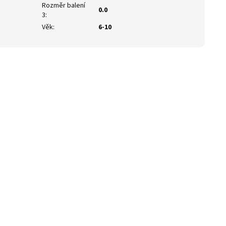
Rozměr balení
0.0
3
:
Věk
:
6-10