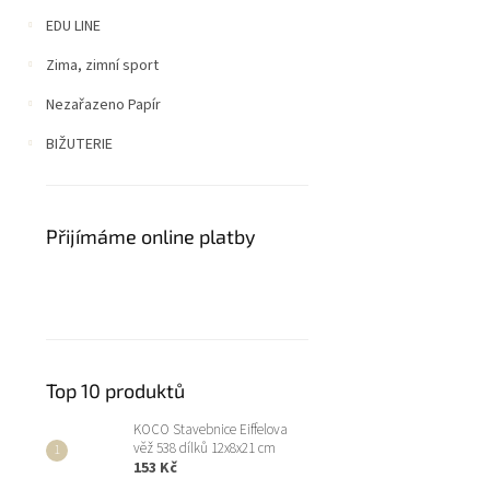
EDU LINE
Zima, zimní sport
Nezařazeno Papír
BIŽUTERIE
Přijímáme online platby
Top 10 produktů
KOCO Stavebnice Eiffelova
věž 538 dílků 12x8x21 cm
153 Kč