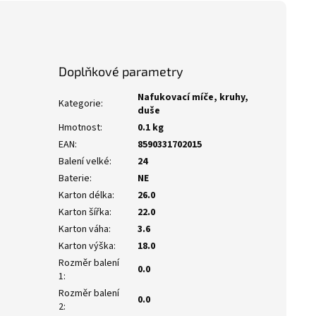
Doplňkové parametry
Nafukovací míče, kruhy,
Kategorie
:
duše
Hmotnost
:
0.1 kg
EAN
:
8590331702015
Balení velké
:
24
Baterie
:
NE
Karton délka
:
26.0
Karton šířka
:
22.0
Karton váha
:
3.6
Karton výška
:
18.0
Rozměr balení
0.0
1
:
Rozměr balení
0.0
2
: