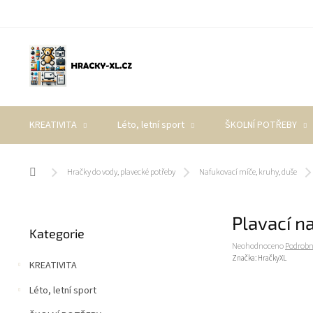
Přejít
na
obsah
KREATIVITA
Léto, letní sport
ŠKOLNÍ POTŘEBY
Domů
Hračky do vody, plavecké potřeby
Nafukovací míče, kruhy, duše
P
Plavací n
Přeskočit
o
Kategorie
kategorie
s
Průměrné
Neohodnoceno
Podrobn
t
hodnocení
Značka:
HračkyXL
KREATIVITA
r
produktu
a
je
Léto, letní sport
0,0
n
z