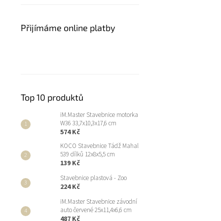
Přijímáme online platby
Top 10 produktů
iM.Master Stavebnice motorka
W36 33,7x10,3x17,6 cm
574 Kč
KOCO Stavebnice Tádž Mahal
539 dílků 12x8x5,5 cm
139 Kč
Stavebnice plastová - Zoo
224 Kč
iM.Master Stavebnice závodní
auto červené 25x11,4x6,6 cm
487 Kč