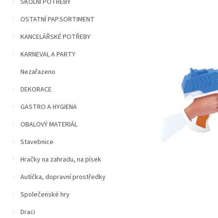
n
ŠKOLNÍ POTŘEBY
5
í
hvězdiček.
OSTATNÍ PAP.SORTIMENT
p
a
KANCELÁŘSKÉ POTŘEBY
n
e
KARNEVAL A PARTY
l
Nezařazeno
DEKORACE
GASTRO A HYGIENA
OBALOVÝ MATERIÁL
Stavebnice
Hračky na zahradu, na písek
Autíčka, dopravní prostředky
Společenské hry
Draci