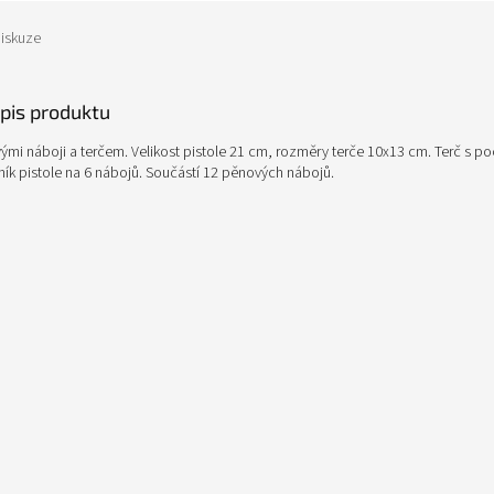
iskuze
opis produktu
vými náboji a terčem. Velikost pistole 21 cm, rozměry terče 10x13 cm. Terč s p
ík pistole na 6 nábojů. Součástí 12 pěnových nábojů.