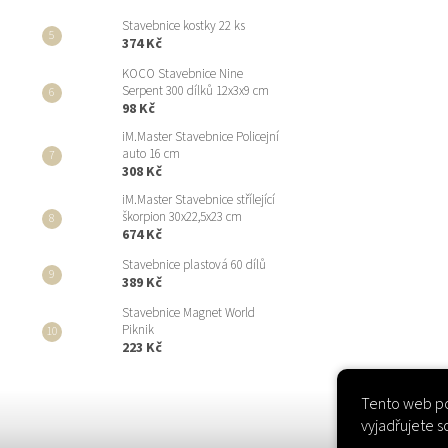
Stavebnice kostky 22 ks
374 Kč
KOCO Stavebnice Nine
Serpent 300 dílků 12x3x9 cm
98 Kč
iM.Master Stavebnice Policejní
auto 16 cm
308 Kč
iM.Master Stavebnice střílející
škorpion 30x22,5x23 cm
674 Kč
Stavebnice plastová 60 dílů
389 Kč
Stavebnice Magnet World
Piknik
223 Kč
Tento web po
vyjadřujete s