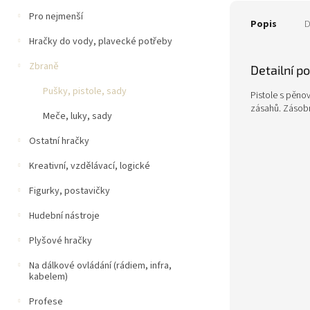
Pro nejmenší
Popis
D
Hračky do vody, plavecké potřeby
Zbraně
Detailní p
Pušky, pistole, sady
Pistole s pěno
zásahů. Zásobn
Meče, luky, sady
Ostatní hračky
Kreativní, vzdělávací, logické
Figurky, postavičky
Hudební nástroje
Plyšové hračky
Na dálkové ovládání (rádiem, infra,
kabelem)
Profese