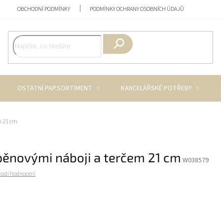
OBCHODNÍ PODMÍNKY
PODMÍNKY OCHRANY OSOBNÍCH ÚDAJŮ
Hledat
OSTATNÍ PAP.SORTIMENT
KANCELÁŘSKÉ POTŘEBY
em 21 cm
 pěnovými náboji a terčem 21 cm
W038579
osti hodnocení