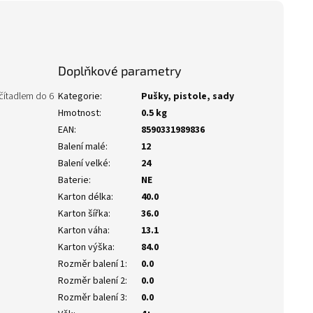
Doplňkové parametry
očítadlem do 6
Kategorie
:
Pušky, pistole, sady
Hmotnost
:
0.5 kg
EAN
:
8590331989836
Balení malé
:
12
Balení velké
:
24
Baterie
:
NE
Karton délka
:
40.0
Karton šířka
:
36.0
Karton váha
:
13.1
Karton výška
:
84.0
Rozměr balení 1
:
0.0
Rozměr balení 2
:
0.0
Rozměr balení 3
:
0.0