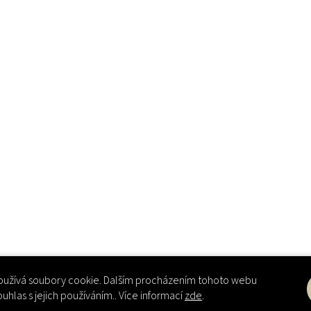
užívá soubory cookie. Dalším procházením tohoto webu
ouhlas s jejich používáním.. Více informací
zde
.