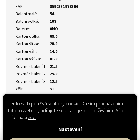
EAN
:
8590331978366
Balení malé
:
54
Balení velké
:
108
Baterie
:
ANO
Karton délka
:
68.0
Karton šířka
:
28.0
Karton váha
:
14.0
Karton výška
:
81.0
Rozměr balení 1
:
21.5
Rozměr balení 2
:
25.0
Rozměr balení 3
:
12.5
Věk
:
3+
Tento web používá soubory cookie. Dalším procházením
tohoto webu vyjadřujete souhlas s jejich používáním.. Více
informací
zde
.
Nastavení