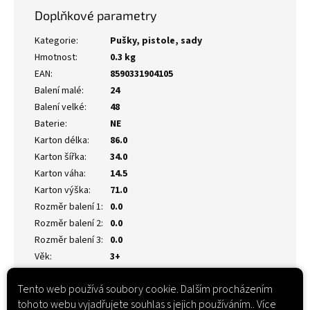
Doplňkové parametry
Kategorie
:
Pušky, pistole, sady
Hmotnost
:
0.3 kg
EAN
:
8590331904105
Balení malé
:
24
Balení velké
:
48
Baterie
:
NE
Karton délka
:
86.0
Karton šířka
:
34.0
Karton váha
:
14.5
Karton výška
:
71.0
Rozměr balení 1
:
0.0
Rozměr balení 2
:
0.0
Rozměr balení 3
:
0.0
Věk
:
3+
Tento web používá soubory cookie. Dalším procházením
tohoto webu vyjadřujete souhlas s jejich používáním.. Více