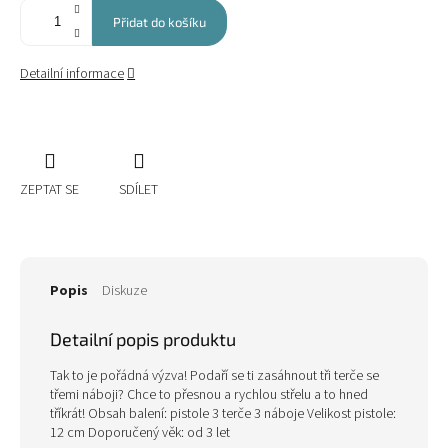
Přidat do košíku
Detailní informace
ZEPTAT SE
SDÍLET
Popis
Diskuze
Detailní popis produktu
Tak to je pořádná výzva! Podaří se ti zasáhnout tři terče se
třemi náboji? Chce to přesnou a rychlou střelu a to hned
tříkrát! Obsah balení: pistole 3 terče 3 náboje Velikost pistole:
12 cm Doporučený věk: od 3 let