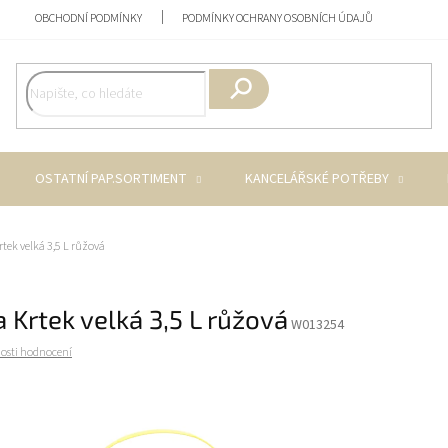
OBCHODNÍ PODMÍNKY
PODMÍNKY OCHRANY OSOBNÍCH ÚDAJŮ
Hledat
OSTATNÍ PAP.SORTIMENT
KANCELÁŘSKÉ POTŘEBY
rtek velká 3,5 L růžová
 Krtek velká 3,5 L růžová
W013254
osti hodnocení