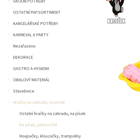
n
ŠKOLNÍ POTŘEBY
5
í
hvězdiček.
OSTATNÍ PAP.SORTIMENT
p
a
KANCELÁŘSKÉ POTŘEBY
n
e
KARNEVAL A PARTY
l
Nezařazeno
DEKORACE
GASTRO A HYGIENA
OBALOVÝ MATERIÁL
Stavebnice
Hračky na zahradu, na písek
Ostatní hračky na zahradu, na písek
Na písek, pískoviště
Houpačky, klouzačky, trampolíny