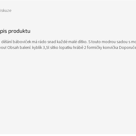
iskuze
opis produktu
a dělání báboviček má rádo snad každé malé dítko. S touto modrou sadou s mo
ou! Obsah balení: kyblík 3,5l sítko lopatku hrábě 2 formičky konvička Doporuče