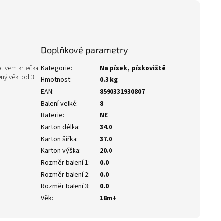
Doplňkové parametry
tivem krtečka
Kategorie
:
Na písek, pískoviště
ný věk: od 3
Hmotnost
:
0.3 kg
EAN
:
8590331930807
Balení velké
:
8
Baterie
:
NE
Karton délka
:
34.0
Karton šířka
:
37.0
Karton výška
:
20.0
Rozměr balení 1
:
0.0
Rozměr balení 2
:
0.0
Rozměr balení 3
:
0.0
Věk
:
18m+