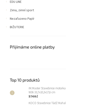
EDU LINE
Zima, zimní sport
Nezařazeno Papír
BIŽUTERIE
Přijímáme online platby
Top 10 produktů
iM.Master Stavebnice motorka
W36 33,7x10,3x17,6 cm
574 Kč
KOCO Stavebnice Tádž Mahal