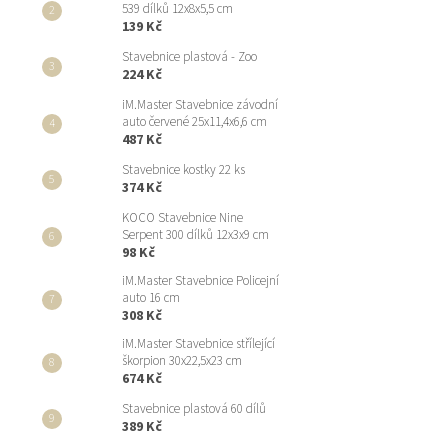
539 dílků 12x8x5,5 cm
139 Kč
Stavebnice plastová - Zoo
224 Kč
iM.Master Stavebnice závodní
auto červené 25x11,4x6,6 cm
487 Kč
Stavebnice kostky 22 ks
374 Kč
KOCO Stavebnice Nine
Serpent 300 dílků 12x3x9 cm
98 Kč
iM.Master Stavebnice Policejní
auto 16 cm
308 Kč
iM.Master Stavebnice střílející
škorpion 30x22,5x23 cm
674 Kč
Stavebnice plastová 60 dílů
389 Kč