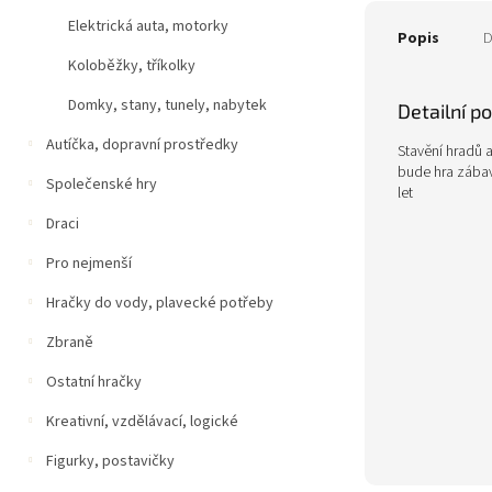
Elektrická auta, motorky
Popis
D
Koloběžky, tříkolky
Domky, stany, tunely, nabytek
Detailní p
Autíčka, dopravní prostředky
Stavění hradů 
bude hra zábav
Společenské hry
let
Draci
Pro nejmenší
Hračky do vody, plavecké potřeby
Zbraně
Ostatní hračky
Kreativní, vzdělávací, logické
Figurky, postavičky