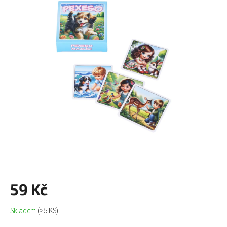
0,0
z
5
hvězdiček.
59 Kč
Měrná
Skladem
(>5 KS)
cena: