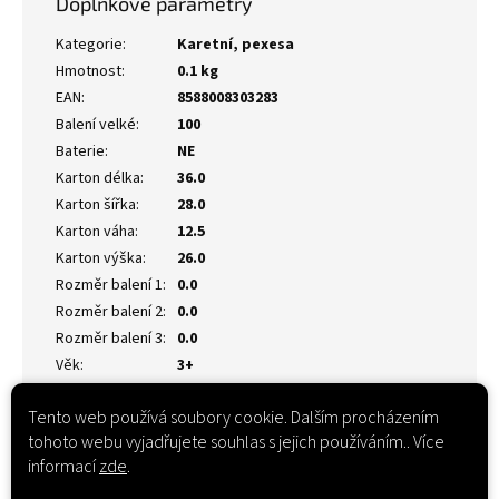
Doplňkové parametry
Kategorie
:
Karetní, pexesa
Hmotnost
:
0.1 kg
EAN
:
8588008303283
Balení velké
:
100
Baterie
:
NE
Karton délka
:
36.0
Karton šířka
:
28.0
Karton váha
:
12.5
Karton výška
:
26.0
Rozměr balení 1
:
0.0
Rozměr balení 2
:
0.0
Rozměr balení 3
:
0.0
Věk
:
3+
Tento web používá soubory cookie. Dalším procházením
tohoto webu vyjadřujete souhlas s jejich používáním.. Více
informací
zde
.