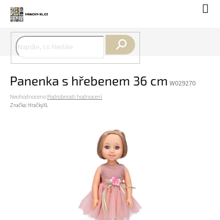
Přejít
Náku
na
koší
obsah
Hledat
Panenka s hřebenem 36 cm
W029270
Průměrné
Neohodnoceno
Podrobnosti hodnocení
hodnocení
Značka:
HračkyXL
produktu
je
0,0
z
5
hvězdiček.