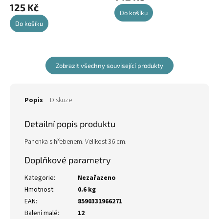
125 Kč
Do košíku
Do košíku
Zobrazit všechny související produkty
Popis
Diskuze
Detailní popis produktu
Panenka s hřebenem. Velikost 36 cm.
Doplňkové parametry
Kategorie
:
Nezařazeno
Hmotnost
:
0.6 kg
EAN
:
8590331966271
Balení malé
:
12