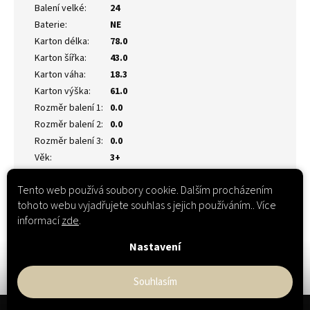
Balení velké
:
24
Baterie
:
NE
Karton délka
:
78.0
Karton šířka
:
43.0
Karton váha
:
18.3
Karton výška
:
61.0
Rozměr balení 1
:
0.0
Rozměr balení 2
:
0.0
Rozměr balení 3
:
0.0
Věk
:
3+
Tento web používá soubory cookie. Dalším procházením
tohoto webu vyjadřujete souhlas s jejich používáním.. Více
informací
zde
.
Nastavení
Souhlasím
Z