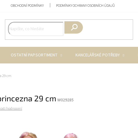
OBCHODNÍ PODMÍNKY
PODMÍNKY OCHRANY OSOBNÍCH ÚDAJŮ
Hledat
OSTATNÍ PAP.SORTIMENT
KANCELÁŘSKÉ POTŘEBY
a 29 cm
princezna 29 cm
W029285
osti hodnocení