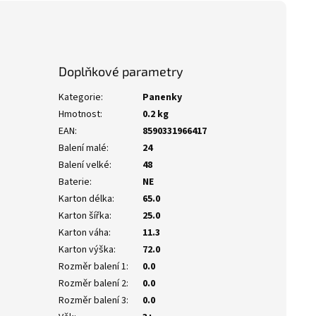
Doplňkové parametry
Kategorie
:
Panenky
Hmotnost
:
0.2 kg
EAN
:
8590331966417
Balení malé
:
24
Balení velké
:
48
Baterie
:
NE
Karton délka
:
65.0
Karton šířka
:
25.0
Karton váha
:
11.3
Karton výška
:
72.0
Rozměr balení 1
:
0.0
Rozměr balení 2
:
0.0
Rozměr balení 3
:
0.0