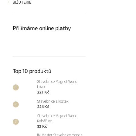
BIŽUTERIE
Přijímáme online platby
Top 10 produktů
Stavebnice Magnet World
Lovec
223 Kč
Stavebnice z kostek
224 Kč
Stavebnice Magnet World
Rybář set
83 Kč
iM.Master Stavebnice robot s