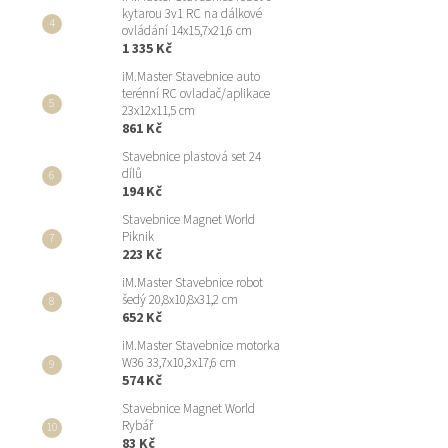
kytarou 3v1 RC na dálkové
ovládání 14x15,7x21,6 cm
1 335 Kč
iM.Master Stavebnice auto
terénní RC ovladač/aplikace
23x12x11,5 cm
861 Kč
Stavebnice plastová set 24
dílů
194 Kč
Stavebnice Magnet World
Piknik
223 Kč
iM.Master Stavebnice robot
šedý 20,8x10,8x31,2 cm
652 Kč
iM.Master Stavebnice motorka
W36 33,7x10,3x17,6 cm
574 Kč
Stavebnice Magnet World
Rybář
83 Kč