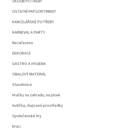
n
ŠKOLNÍ POTŘEBY
5
í
hvězdiček.
OSTATNÍ PAP.SORTIMENT
p
a
KANCELÁŘSKÉ POTŘEBY
n
e
KARNEVAL A PARTY
l
Nezařazeno
DEKORACE
GASTRO A HYGIENA
OBALOVÝ MATERIÁL
Stavebnice
Hračky na zahradu, na písek
Autíčka, dopravní prostředky
Společenské hry
Draci