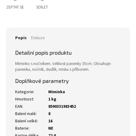
ZEPTAT SE
SDÍLET
Popis
Diskuze
Detailní popis produktu
Miminko s nočníkem. Velikost panenky 35cm. Obsahuje:
panenku, nočník, dudlík, misku s příborem.
Doplňkové parametry
Kategorie
:
Miminka
Hmotnost
:
1 kg
EAN
:
8590331983452
Balení malé
:
8
Balení velké
:
16
Baterie
:
NE
Karton délka
:
72.0