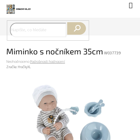
Přejít
Náku
na
koší
obsah
Hledat
Miminko s nočníkem 35cm
W037739
Průměrné
Neohodnoceno
Podrobnosti hodnocení
hodnocení
Značka:
HračkyXL
produktu
je
0,0
z
5
hvězdiček.