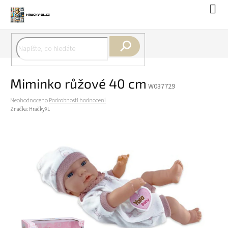
Přejít
Náku
na
koší
obsah
Hledat
Miminko růžové 40 cm
W037729
Průměrné
Neohodnoceno
Podrobnosti hodnocení
hodnocení
Značka:
HračkyXL
produktu
je
0,0
z
5
hvězdiček.