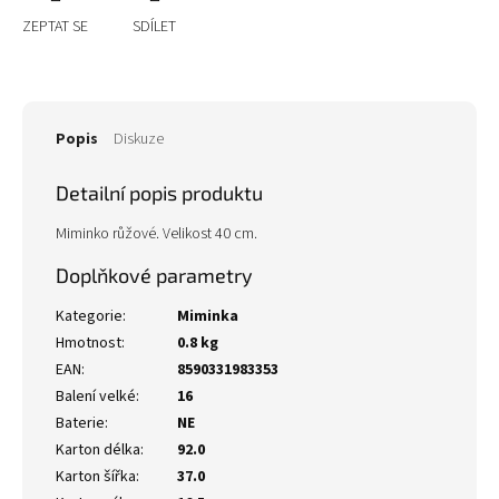
ZEPTAT SE
SDÍLET
Popis
Diskuze
Detailní popis produktu
Miminko růžové. Velikost 40 cm.
Doplňkové parametry
Kategorie
:
Miminka
Hmotnost
:
0.8 kg
EAN
:
8590331983353
Balení velké
:
16
Baterie
:
NE
Karton délka
:
92.0
Karton šířka
:
37.0