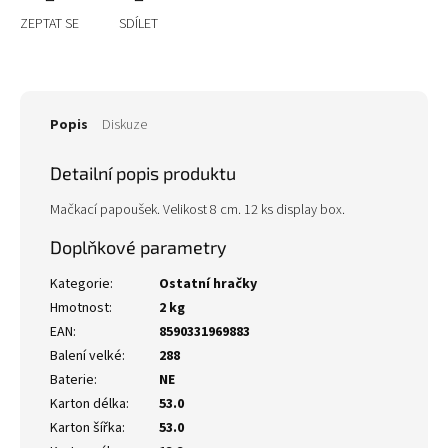
ZEPTAT SE
SDÍLET
Popis
Diskuze
Detailní popis produktu
Mačkací papoušek. Velikost 8 cm. 12 ks display box.
Doplňkové parametry
Kategorie
:
Ostatní hračky
Hmotnost
:
2 kg
EAN
:
8590331969883
Balení velké
:
288
Baterie
:
NE
Karton délka
:
53.0
Karton šířka
:
53.0