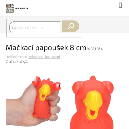
Přejít
Náku
na
koší
obsah
Hledat
Mačkací papoušek 8 cm
W031054
Průměrné
Neohodnoceno
Podrobnosti hodnocení
hodnocení
Značka:
HračkyXL
produktu
je
0,0
z
5
hvězdiček.