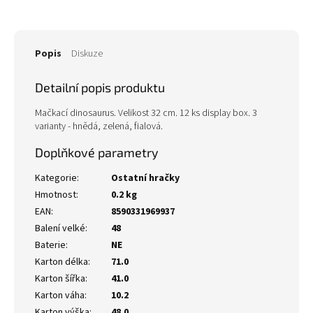
Popis
Diskuze
Detailní popis produktu
Mačkací dinosaurus. Velikost 32 cm. 12 ks display box. 3
varianty - hnědá, zelená, fialová.
Doplňkové parametry
Kategorie
:
Ostatní hračky
Hmotnost
:
0.2 kg
EAN
:
8590331969937
Balení velké
:
48
Baterie
:
NE
Karton délka
:
71.0
Karton šířka
:
41.0
Karton váha
:
10.2
Karton výška
:
48.0