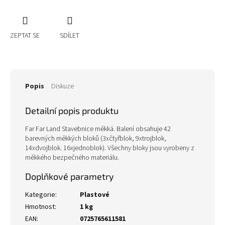
ZEPTAT SE
SDÍLET
Popis
Diskuze
Detailní popis produktu
Far Far Land Stavebnice měkká. Balení obsahuje 42
barevných měkkých bloků (3xčtyřblok, 9xtrojblok,
14xdvojblok. 16xjednoblok). Všechny bloky jsou vyrobeny z
měkkého bezpečného materiálu.
Doplňkové parametry
Kategorie
:
Plastové
Hmotnost
:
1 kg
EAN
:
0725765611581