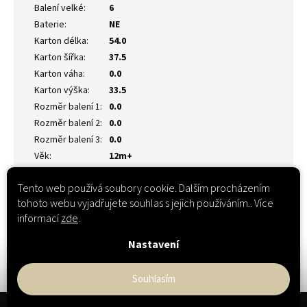
Balení velké
:
6
Baterie
:
NE
Karton délka
:
54.0
Karton šířka
:
37.5
Karton váha
:
0.0
Karton výška
:
33.5
Rozměr balení 1
:
0.0
Rozměr balení 2
:
0.0
Rozměr balení 3
:
0.0
Věk
:
12m+
Tento web používá soubory cookie. Dalším procházením
tohoto webu vyjadřujete souhlas s jejich používáním.. Více
informací
zde
.
Nastavení
Souhlasím
Z