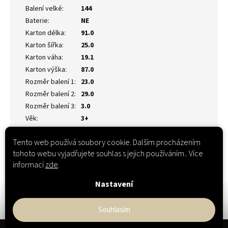
Balení velké
:
144
Baterie
:
NE
Karton délka
:
91.0
Karton šířka
:
25.0
Karton váha
:
19.1
Karton výška
:
87.0
Rozměr balení 1
:
23.0
Rozměr balení 2
:
29.0
Rozměr balení 3
:
3.0
Věk
:
3+
Tento web používá soubory cookie. Dalším procházením
tohoto webu vyjadřujete souhlas s jejich používáním.. Více
informací
zde
.
Nastavení
Souhlasím
Z