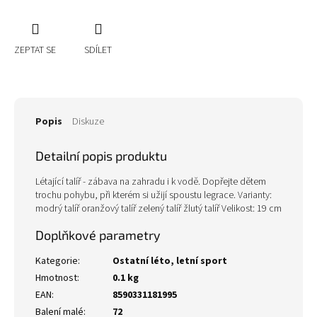
ZEPTAT SE
SDÍLET
Popis
Diskuze
Detailní popis produktu
Létající talíř - zábava na zahradu i k vodě. Dopřejte dětem
trochu pohybu, při kterém si užijí spoustu legrace. Varianty:
modrý talíř oranžový talíř zelený talíř žlutý talíř Velikost: 19 cm
Doplňkové parametry
Kategorie
:
Ostatní léto, letní sport
Hmotnost
:
0.1 kg
EAN
:
8590331181995
Balení malé
:
72