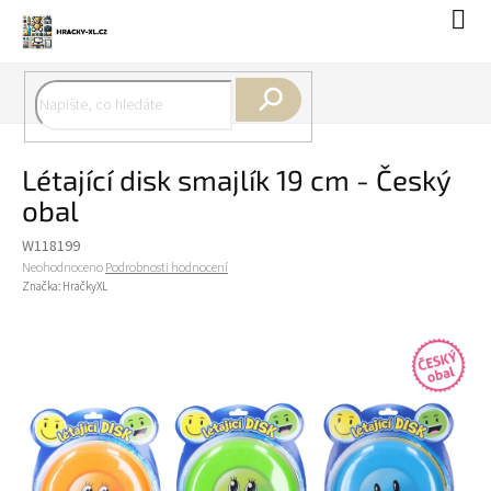
Přejít
Náku
na
koší
obsah
Hledat
Létající disk smajlík 19 cm - Český
obal
W118199
Průměrné
Neohodnoceno
Podrobnosti hodnocení
hodnocení
Značka:
HračkyXL
produktu
je
0,0
z
5
hvězdiček.