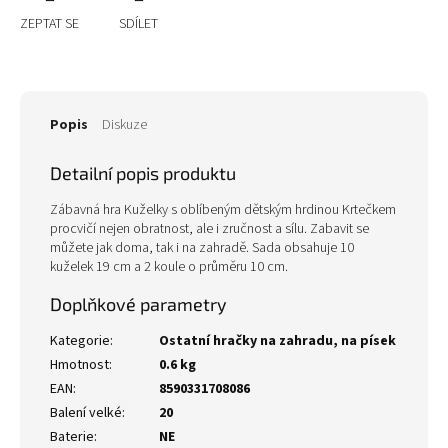
ZEPTAT SE
SDÍLET
Popis
Diskuze
Detailní popis produktu
Zábavná hra Kuželky s oblíbeným dětským hrdinou Krtečkem
procvičí nejen obratnost, ale i zručnost a sílu. Zabavit se
můžete jak doma, tak i na zahradě. Sada obsahuje 10
kuželek 19 cm a 2 koule o průměru 10 cm.
Doplňkové parametry
Kategorie
:
Ostatní hračky na zahradu, na písek
Hmotnost
:
0.6 kg
EAN
:
8590331708086
Balení velké
:
20
Baterie
:
NE