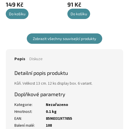
149 Kč
91 Kč
Do košíku
Do košíku
Zobrazit všechny související produkty
Popis
Diskuze
Detailní popis produktu
Kůň. Velikost 13 cm. 12 ks display box. 6 variant.
Doplňkové parametry
Kategorie
:
Nezařazeno
Hmotnost
:
0.1 kg
EAN
:
8590331977055
Balení malé
:
108