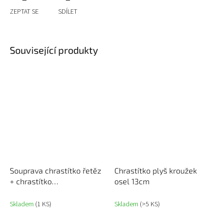
ZEPTAT SE
SDÍLET
Související produkty
Souprava chrastítko řetěz
Chrastítko plyš kroužek
+ chrastítko
osel 13cm
hvězdička/kytička barevná
Skladem
(1 KS)
Skladem
(>5 KS)