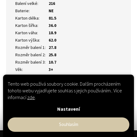
Balení velké
:
216
Baterie
:
NE
Karton délka
:
81.5
Karton šířka
:
36.0
Karton váha
:
18.9
Karton výška
:
62.0
Rozměr balení 1
:
27.8
Rozměr balení 2
:
25.8
Rozměr balení 3
:
10.7
Věk
:
3+
Tento web používá soubory cookie. Dalším procházením
tohoto webu vyjadřujete souhlas s jejich používáním.. Více
informací
zde
.
Nastavení
Souhlasím
Z