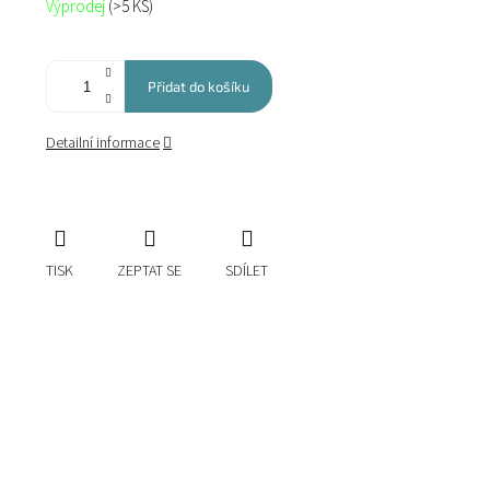
Výprodej
(>5 KS)
cena:
Přidat do košíku
Detailní informace
TISK
ZEPTAT SE
SDÍLET