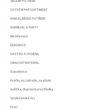
n
ŠKOLNÍ POTŘEBY
5
í
hvězdiček.
OSTATNÍ PAP.SORTIMENT
p
a
KANCELÁŘSKÉ POTŘEBY
n
e
KARNEVAL A PARTY
l
Nezařazeno
DEKORACE
GASTRO A HYGIENA
OBALOVÝ MATERIÁL
Stavebnice
Hračky na zahradu, na písek
Autíčka, dopravní prostředky
Společenské hry
Draci