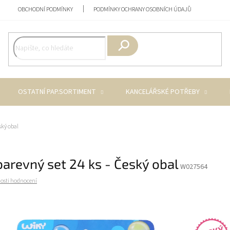
OBCHODNÍ PODMÍNKY
PODMÍNKY OCHRANY OSOBNÍCH ÚDAJŮ
Hledat
OSTATNÍ PAP.SORTIMENT
KANCELÁŘSKÉ POTŘEBY
ský obal
barevný set 24 ks - Český obal
W027564
osti hodnocení