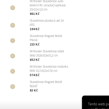
iM.Master Stavebnice auto
terénní RC ovladač/aplikace
23x12x11,5 cm
861 Kč
Stavebnice plastová set 24
dílů
194 Kč
Stavebnice Magnet World
Piknik
223 Kč
iM.Master Stavebnice robot
šedý 20,8x10,8x31,2 cm
652 Kč
iM.Master Stavebnice motorka
W36 33,7x10,3x17,6 cm
574 Kč
Stavebnice Magnet World
Rybář
83 Kč
Tento web po