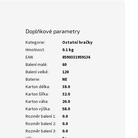
Doplňkové parametry
Kategorie
:
Ostatní hračky
Hmotnost
:
0.1 kg
EAN
:
8590331959136
Balení malé
:
60
Balení velké
:
120
Baterie
:
NE
Karton délka
:
38.0
Karton šířka
:
32.0
Karton váha
:
20.0
Karton výška
:
58.0
Rozměr balení 1
:
0.0
Rozměr balení 2
:
0.0
Rozměr balení 3
:
0.0