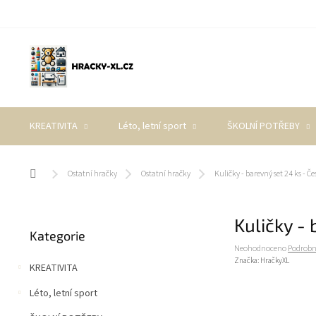
Přejít
na
obsah
KREATIVITA
Léto, letní sport
ŠKOLNÍ POTŘEBY
Domů
Ostatní hračky
Ostatní hračky
Kuličky - barevný set 24 ks - Če
P
Kuličky - 
Přeskočit
o
Kategorie
kategorie
s
Průměrné
Neohodnoceno
Podrobn
t
hodnocení
Značka:
HračkyXL
KREATIVITA
r
produktu
a
je
Léto, letní sport
0,0
n
z