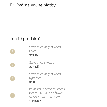
Přijímáme online platby
Top 10 produktů
Stavebnice Magnet World
Lovec
223 Kč
Stavebnice z kostek
224 Kč
Stavebnice Magnet World
Rybář set
83 Kč
iM.Master Stavebnice robot s
kytarou 3v1 RC na dálkové
ovládání 14x15,7x21,6 cm
1 335 Kč