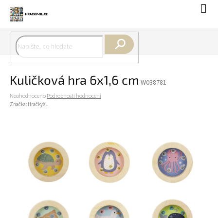
Přejít
Náku
na
koší
obsah
Hledat
Kuličková hra 6x1,6 cm
W038781
Průměrné
Neohodnoceno
Podrobnosti hodnocení
hodnocení
Značka:
HračkyXL
produktu
je
0,0
z
5
hvězdiček.