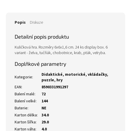
Popis
Diskuze
Detailní popis produktu
Kuličková hra. Rozměry 6x6x1,6 cm. 24 ks display box. 6
variant - želva, tučňák, chobotnice, krab, pták, velryba.
Doplňkové parametry
Didaktické, motorické, vkládačky,
Kategorie
:
puzzle, hry
EAN
:
8590331991297
Balení malé
:
72
Balení velké
:
144
Baterie
:
NE
Karton délka
:
34.0
Karton šířka
:
29.0
Karton váha
:
4.0