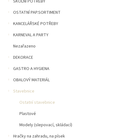
n
ŠKOLNÍ POTŘEBY
5
í
hvězdiček.
OSTATNÍ PAP.SORTIMENT
p
a
KANCELÁŘSKÉ POTŘEBY
n
e
KARNEVAL A PARTY
l
Nezařazeno
DEKORACE
GASTRO A HYGIENA
OBALOVÝ MATERIÁL
Stavebnice
Ostatní stavebnice
Plastové
Modely (slepovací, skládací)
Hračky na zahradu, na písek