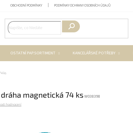
OBCHODNÍ PODMÍNKY
PODMÍNKY OCHRANY OSOBNÍCH ÚDAJŮ
Hledat
OSTATNÍ PAP.SORTIMENT
KANCELÁŘSKÉ POTŘEBY
74 ks
 dráha magnetická 74 ks
W038398
osti hodnocení