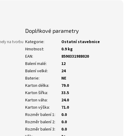
Doplňkové parametry
nely na tvorbu
Kategorie
:
Ostatní stavebnice
Hmotnost
:
0.9 kg
EAN
:
8590331988020
Balení malé
:
12
Balení velké
:
24
Baterie
:
NE
Karton délka
:
79.0
Karton šířka
:
33.5
Karton váha
:
24.0
Karton výška
:
71.0
Rozměr balení 1
:
0.0
Rozměr balení 2
:
0.0
Rozměr balení 3
:
0.0