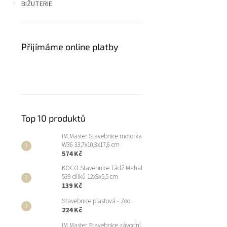
BIŽUTERIE
Přijímáme online platby
Top 10 produktů
iM.Master Stavebnice motorka
W36 33,7x10,3x17,6 cm
574 Kč
KOCO Stavebnice Tádž Mahal
539 dílků 12x8x5,5 cm
139 Kč
Stavebnice plastová - Zoo
224 Kč
iM.Master Stavebnice závodní