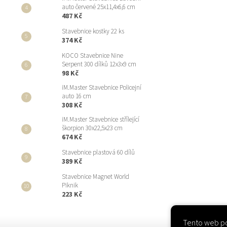
auto červené 25x11,4x6,6 cm
487 Kč
Stavebnice kostky 22 ks
374 Kč
KOCO Stavebnice Nine
Serpent 300 dílků 12x3x9 cm
98 Kč
iM.Master Stavebnice Policejní
auto 16 cm
308 Kč
iM.Master Stavebnice střílející
škorpion 30x22,5x23 cm
674 Kč
Stavebnice plastová 60 dílů
389 Kč
Stavebnice Magnet World
Piknik
223 Kč
Tento web po