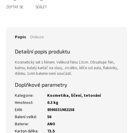
ZEPTAT SE
SDÍLET
Popis
Diskuze
Detailní popis produktu
Kosmetický set s fénem. Velikost fénu 13cm. Obsahuje: fén,
kulmu, kulatý kartáč na vlasy, zrcátko, klíče od auta, flakónky,
rtěnku. 1xAA baterie není součástí.
Doplňkové parametry
Kategorie
:
Kosmetika, líčení, tetování
Hmotnost
:
0.3 kg
EAN
:
8590331982158
Balení velké
:
56
Baterie
:
ANO
Karton délka
:
73.5