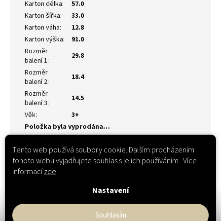
Karton délka
:
57.0
Karton šířka
:
33.0
Karton váha
:
12.8
Karton výška
:
91.0
Rozměr
29.8
balení 1
:
Rozměr
18.4
balení 2
:
Rozměr
14.5
balení 3
:
Věk
:
3+
Položka byla vyprodána…
Tento web používá soubory cookie. Dalším procházením
tohoto webu vyjadřujete souhlas s jejich používáním.. Více
informací
zde
.
Nastavení
Souhlasím