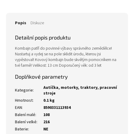
Popis
Diskuze
Detailní popis produktu
Kombajn patří do povinné výbavy správného zemědělce!
Nastartuj a vydej se na pole sklidit úrodu, kterou jsi
vypěstoval! Kovový kombajn bude skvělým pomocníkem na
tvé farmě! Velikost: 13 cm Doporučený věk: od 3 let
Doplňkové parametry
Autíčka, motorky, traktory, pracovní
Kategorie
:
stroje
Hmotnost
:
0.1 kg
EAN
:
8590331113934
Balení malé
:
108
Balení velké
:
216
Baterie
:
NE