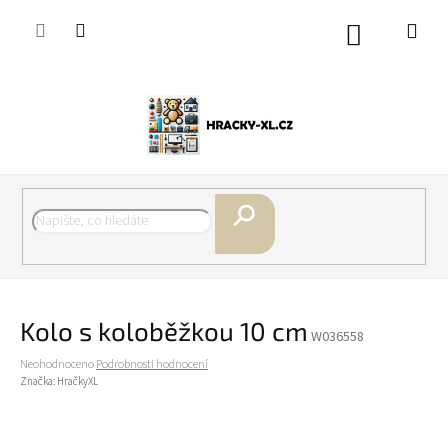
Přejít
na
Nákupní
obsah
košík
Hledat
Kolo s koloběžkou 10 cm
W036558
Průměrné
Neohodnoceno
Podrobnosti hodnocení
hodnocení
Značka:
HračkyXL
produktu
je
0,0