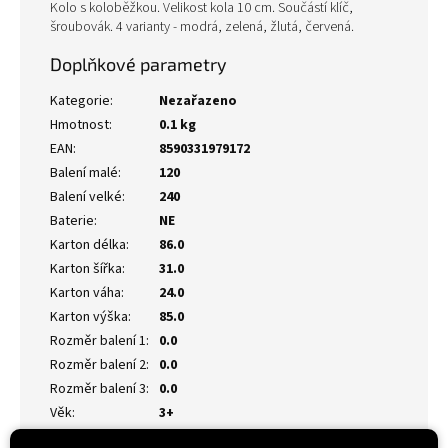
Kolo s koloběžkou. Velikost kola 10 cm. Součástí klíč,
šroubovák. 4 varianty - modrá, zelená, žlutá, červená.
Doplňkové parametry
Kategorie
:
Nezařazeno
Hmotnost
:
0.1 kg
EAN
:
8590331979172
Balení malé
:
120
Balení velké
:
240
Baterie
:
NE
Karton délka
:
86.0
Karton šířka
:
31.0
Karton váha
:
24.0
Karton výška
:
85.0
Rozměr balení 1
:
0.0
Rozměr balení 2
:
0.0
Rozměr balení 3
:
0.0
Věk
:
3+