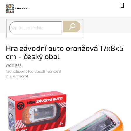
Přejít
Náku
na
koší
obsah
Hledat
Hra závodní auto oranžová 17x8x5
cm - český obal
W041992
Průměrné
Neohodnoceno
Podrobnosti hodnocení
hodnocení
Značka:
HračkyXL
produktu
je
0,0
z
5
hvězdiček.