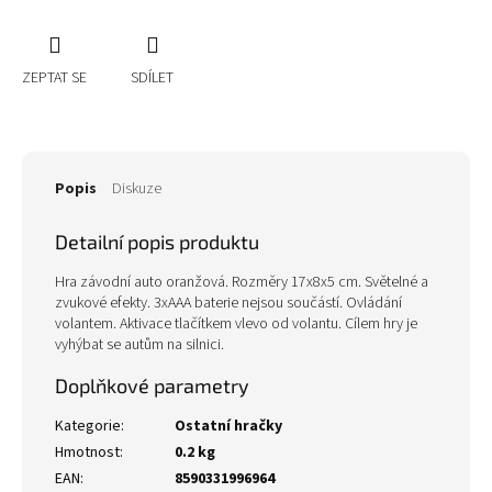
ZEPTAT SE
SDÍLET
Popis
Diskuze
Detailní popis produktu
Hra závodní auto oranžová. Rozměry 17x8x5 cm. Světelné a
zvukové efekty. 3xAAA baterie nejsou součástí. Ovládání
volantem. Aktivace tlačítkem vlevo od volantu. Cílem hry je
vyhýbat se autům na silnici.
Doplňkové parametry
Kategorie
:
Ostatní hračky
Hmotnost
:
0.2 kg
EAN
:
8590331996964