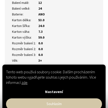
Balení malé
:
12
Balení velké
:
24
Baterie
:
ANO
Karton délka
:
53.0
Karton šířka
:
24.0
Karton váha
:
7.3
Karton výška
:
59.0
Rozměr balení 1
:
0.0
Rozměr balení 2
:
0.0
Rozměr balení 3
:
0.0
Věk
:
3+
Tento web používá soubory cookie. Dalším procházením
tohoto webu vyjadřujete souhlas s jejich používáním.. Více
informací
zde
.
Nastavení
Souhlasím