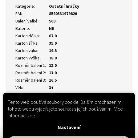
Kategorie
:
Ostatní hračky
EAN
:
8590331979820
Balení velké
:
500
Baterie
:
NE
Karton délka
:
67.0
Karton šířka
:
35.0
Karton váha
:
19.5
Karton výška
:
78.0
Rozměr balení 1
:
13.0
Rozměr balení 2
:
13.0
Rozměr balení 3
:
16.5
Věk
:
3+
Tento web používá soubory cookie. Dalším procházením
tohoto webu vyjadřujete souhlas s jejich používáním.. Více
informací
zde
.
Nastavení