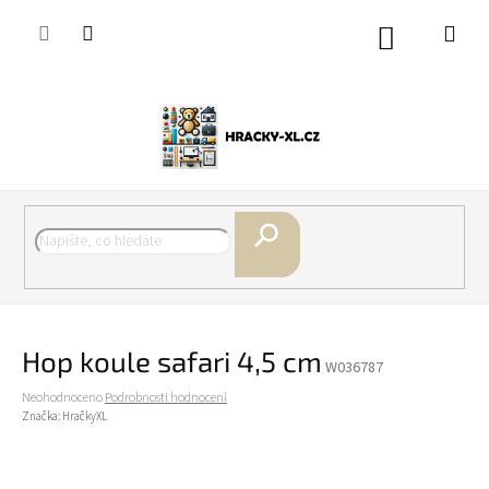
Přejít
na
Nákupní
obsah
košík
Hledat
Hop koule safari 4,5 cm
W036787
Průměrné
Neohodnoceno
Podrobnosti hodnocení
hodnocení
Značka:
HračkyXL
produktu
je
0,0