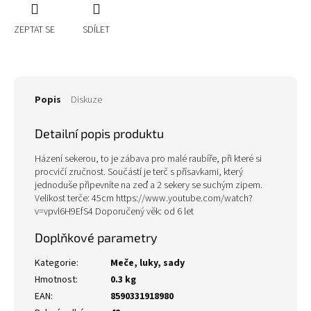
ZEPTAT SE
SDÍLET
Popis
Diskuze
Detailní popis produktu
Házení sekerou, to je zábava pro malé raubíře, při které si
procvičí zručnost. Součástí je terč s přísavkami, který
jednoduše připevníte na zeď a 2 sekery se suchým zipem.
Velikost terče: 45cm https://www.youtube.com/watch?
v=vpvl6H9EfS4 Doporučený věk: od 6 let
Doplňkové parametry
Kategorie
:
Meče, luky, sady
Hmotnost
:
0.3 kg
EAN
:
8590331918980