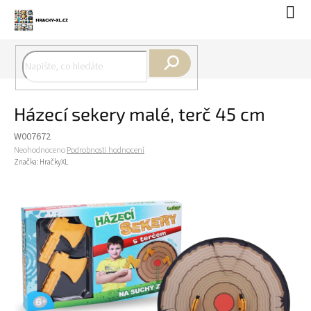
Přejít
Náku
na
koší
obsah
Hledat
Házecí sekery malé, terč 45 cm
W007672
Průměrné
Neohodnoceno
Podrobnosti hodnocení
hodnocení
Značka:
HračkyXL
produktu
je
0,0
z
5
hvězdiček.