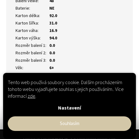
Balení velké
:
48
Baterie
:
NE
Karton délka
:
92.0
Karton šířka
:
31.0
Karton váha
:
16.9
Karton výška
:
94.0
Rozměr balení 1
:
0.0
Rozměr balení 2
:
0.0
Rozměr balení 3
:
0.0
Věk
:
6+
Tento web používá soubory cookie. Dalším procházením
tohoto webu vyjadřujete souhlas s jejich používáním.. Více
informací
zde
.
Nastavení
Souhlasím
Z
Copyright 2026
Hračky-XL
. Všechna práva vyhrazena.