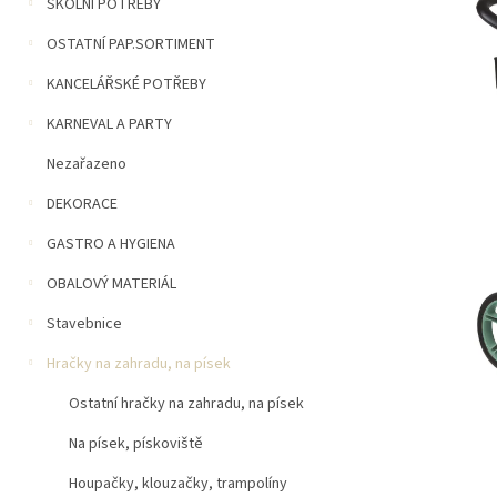
n
ŠKOLNÍ POTŘEBY
5
í
hvězdiček.
OSTATNÍ PAP.SORTIMENT
p
a
KANCELÁŘSKÉ POTŘEBY
n
e
KARNEVAL A PARTY
l
Nezařazeno
DEKORACE
GASTRO A HYGIENA
OBALOVÝ MATERIÁL
Stavebnice
Hračky na zahradu, na písek
Ostatní hračky na zahradu, na písek
Na písek, pískoviště
Houpačky, klouzačky, trampolíny