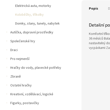
Elektrická auta, motorky
Popis
D
Koloběžky, tříkolky
Domky, stany, tunely, nabytek
Detailní p
Autíčka, dopravní prostředky
Komfortní třík
36 měsíců Balan
Společenské hry
nastavitelný d
vycpávkami Zak
Draci
Pro nejmenší
Hračky do vody, plavecké potřeby
Zbraně
Ostatní hračky
Kreativní, vzdělávací, logické
Figurky, postavičky