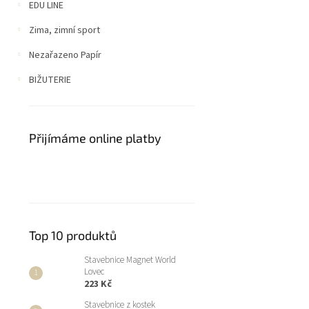
EDU LINE
Zima, zimní sport
Nezařazeno Papír
BIŽUTERIE
Přijímáme online platby
Top 10 produktů
Stavebnice Magnet World
Lovec
223 Kč
Stavebnice z kostek