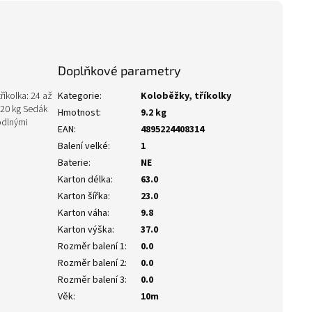
Doplňkové parametry
íkolka: 24 až
Kategorie
:
Koloběžky, tříkolky
 20 kg Sedák
Hmotnost
:
9.2 kg
odlnými
EAN
:
4895224408314
Balení velké
:
1
Baterie
:
NE
Karton délka
:
63.0
Karton šířka
:
23.0
Karton váha
:
9.8
Karton výška
:
37.0
Rozměr balení 1
:
0.0
Rozměr balení 2
:
0.0
Rozměr balení 3
:
0.0
Věk
:
10m