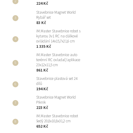
224 Kč
Stavebnice Magnet World
Rybář set
83 Kč
iM.Master Stavebnice robot s
kytarou 3v1 RC na dálkové
ovládání 14x15,7x21,6 cm
1 335 Kč
iM.Master Stavebnice auto
terénní RC ovladač/aplikace
23x12x11,5 cm
861 Kč
Stavebnice plastová set 24
dílů
194 Kč
Stavebnice Magnet World
Piknik
223 Kč
iM.Master Stavebnice robot
šedý 20,8x10,8x31,2 cm
652 Kč