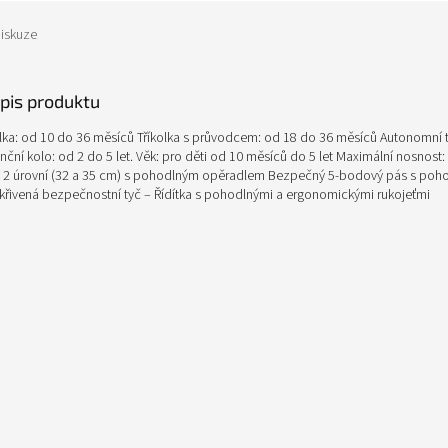
iskuze
opis produktu
olka: od 10 do 36 měsíců Tříkolka s průvodcem: od 18 do 36 měsíců Autonomní tř
ční kolo: od 2 do 5 let. Věk: pro děti od 10 měsíců do 5 let Maximální nosnost:
o 2 úrovní (32 a 35 cm) s pohodlným opěradlem Bezpečný 5-bodový pás s poh
řivená bezpečnostní tyč – Řídítka s pohodlnými a ergonomickými rukojeťmi