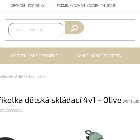
OBCHODNÍ PODMÍNKY
PODMÍNKY OCHRANY OSOBNÍCH ÚDAJŮ
Hledat
OSTATNÍ PAP.SORTIMENT
KANCELÁŘSKÉ POTŘEBY
olka dětská skládací 4v1 - Olive
íkolka dětská skládací 4v1 - Olive
W041248
osti hodnocení