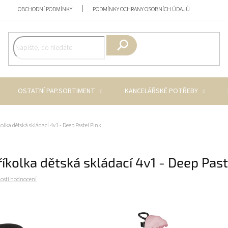
OBCHODNÍ PODMÍNKY
PODMÍNKY OCHRANY OSOBNÍCH ÚDAJŮ
Hledat
OSTATNÍ PAP.SORTIMENT
KANCELÁŘSKÉ POTŘEBY
olka dětská skládací 4v1 - Deep Pastel Pink
říkolka dětská skládací 4v1 - Deep Past
osti hodnocení