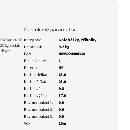
Doplňkové parametry
íkolka: 24 až
Kategorie
:
Koloběžky, tříkolky
 20 kg Sedák
Hmotnost
:
9.2 kg
odlnými
EAN
:
4895224408338
Balení velké
:
1
Baterie
:
NE
Karton délka
:
63.0
Karton šířka
:
23.0
Karton váha
:
9.8
Karton výška
:
37.0
Rozměr balení 1
:
0.0
Rozměr balení 2
:
0.0
Rozměr balení 3
:
0.0
Věk
:
10m