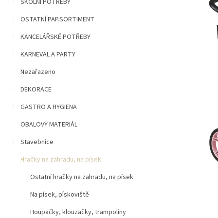
n
ŠKOLNÍ POTŘEBY
5
í
hvězdiček.
OSTATNÍ PAP.SORTIMENT
p
a
KANCELÁŘSKÉ POTŘEBY
n
e
KARNEVAL A PARTY
l
Nezařazeno
DEKORACE
GASTRO A HYGIENA
OBALOVÝ MATERIÁL
Stavebnice
Hračky na zahradu, na písek
Ostatní hračky na zahradu, na písek
Na písek, pískoviště
Houpačky, klouzačky, trampolíny