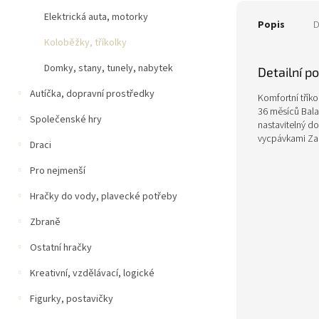
Elektrická auta, motorky
Popis
D
Koloběžky, tříkolky
Domky, stany, tunely, nabytek
Detailní p
Autíčka, dopravní prostředky
Komfortní třík
36 měsíců Balan
Společenské hry
nastavitelný d
vycpávkami Zak
Draci
Pro nejmenší
Hračky do vody, plavecké potřeby
Zbraně
Ostatní hračky
Kreativní, vzdělávací, logické
Figurky, postavičky