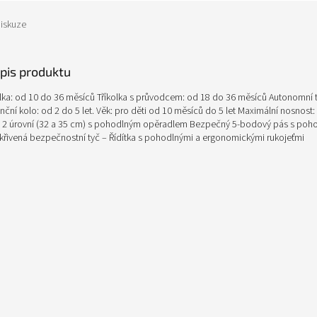
iskuze
opis produktu
olka: od 10 do 36 měsíců Tříkolka s průvodcem: od 18 do 36 měsíců Autonomní tř
ční kolo: od 2 do 5 let. Věk: pro děti od 10 měsíců do 5 let Maximální nosnost:
o 2 úrovní (32 a 35 cm) s pohodlným opěradlem Bezpečný 5-bodový pás s poh
řivená bezpečnostní tyč – Řídítka s pohodlnými a ergonomickými rukojeťmi