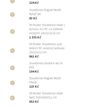
224 Kč
Stavebnice Magnet World
Rybář set
83 Kč
iM.Master Stavebnice robot s
kytarou 3v1 RC na dálkové
ovládání 14x15,7x21,6 cm
1 335 Kč
iM.Master Stavebnice auto
terénní RC ovladač/aplikace
23x12x11,5 cm
861 Kč
Stavebnice plastová set 24
dílů
194 Kč
Stavebnice Magnet World
Piknik
223 Kč
iM.Master Stavebnice robot
šedý 20,8x10,8x31,2 cm
652 Kč