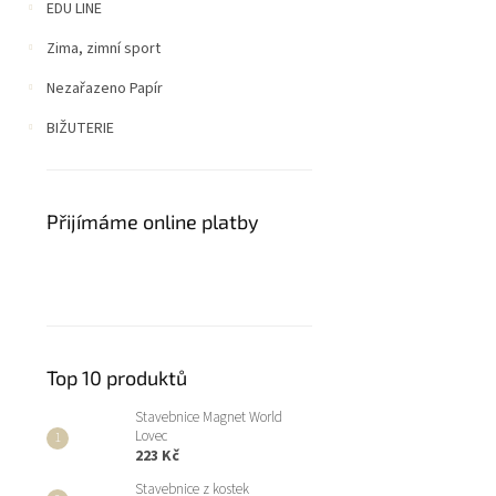
EDU LINE
Zima, zimní sport
Nezařazeno Papír
BIŽUTERIE
Přijímáme online platby
Top 10 produktů
Stavebnice Magnet World
Lovec
223 Kč
Stavebnice z kostek