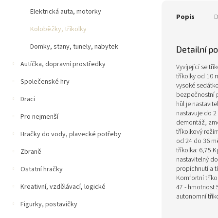
Elektrická auta, motorky
Popis
D
Koloběžky, tříkolky
Domky, stany, tunely, nabytek
Detailní p
Autíčka, dopravní prostředky
Vyvíjející se t
tříkolky od 10 
Společenské hry
vysoké sedátko
bezpečnostní p
Draci
hůl je nastavi
nastavuje do 2
Pro nejmenší
demontáž, změn
tříkolkový reži
Hračky do vody, plavecké potřeby
od 24 do 36 mě
tříkolka: 6,75 
Zbraně
nastavitelný do
propíchnutí a 
Ostatní hračky
Komfortní tříko
Kreativní, vzdělávací, logické
47 - hmotnost 
autonomní tříko
Figurky, postavičky