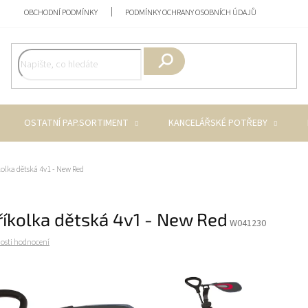
OBCHODNÍ PODMÍNKY
PODMÍNKY OCHRANY OSOBNÍCH ÚDAJŮ
Hledat
OSTATNÍ PAP.SORTIMENT
KANCELÁŘSKÉ POTŘEBY
kolka dětská 4v1 - New Red
říkolka dětská 4v1 - New Red
W041230
osti hodnocení