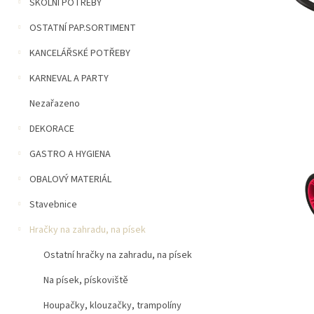
n
ŠKOLNÍ POTŘEBY
5
í
hvězdiček.
OSTATNÍ PAP.SORTIMENT
p
a
KANCELÁŘSKÉ POTŘEBY
n
e
KARNEVAL A PARTY
l
Nezařazeno
DEKORACE
GASTRO A HYGIENA
OBALOVÝ MATERIÁL
Stavebnice
Hračky na zahradu, na písek
Ostatní hračky na zahradu, na písek
Na písek, pískoviště
Houpačky, klouzačky, trampolíny