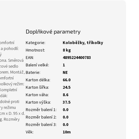
Doplňkové parametry
komfortní
Kategorie
:
Koloběžky, tříkolky
 a pohodlí:
Hmotnost
:
8 kg
ý
EAN
:
4895224400783
lona. Směrová
Balení velké
:
1
uzové sedlo
torem. Montáž,
Baterie
:
NE
omfortní
Karton délka
:
66.0
kolkový režim:
Karton šířka
:
24.5
 Kompletní
Karton váha
:
8.6
edák:
dolné proti
Karton výška
:
37.5
ry režimu
Rozměr balení 1
:
0.0
cm x D. 95 x d.
Rozměr balení 2
:
0.0
Kg. Rozměry
Rozměr balení 3
:
0.0
Věk
:
10m