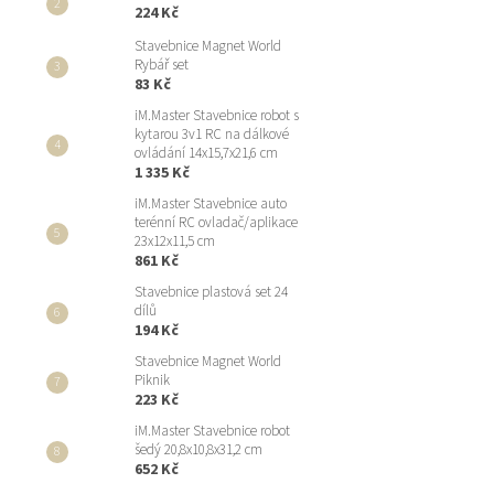
224 Kč
Stavebnice Magnet World
Rybář set
83 Kč
iM.Master Stavebnice robot s
kytarou 3v1 RC na dálkové
ovládání 14x15,7x21,6 cm
1 335 Kč
iM.Master Stavebnice auto
terénní RC ovladač/aplikace
23x12x11,5 cm
861 Kč
Stavebnice plastová set 24
dílů
194 Kč
Stavebnice Magnet World
Piknik
223 Kč
iM.Master Stavebnice robot
šedý 20,8x10,8x31,2 cm
652 Kč