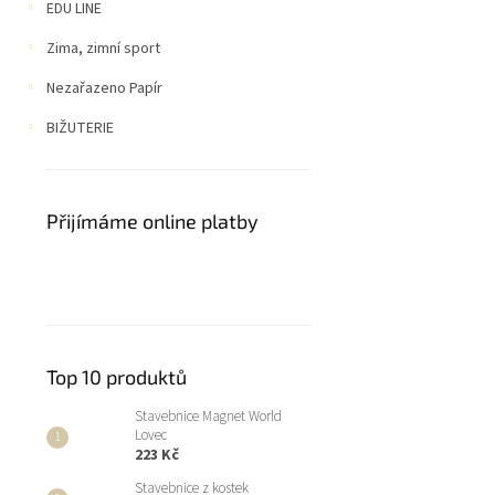
EDU LINE
Zima, zimní sport
Nezařazeno Papír
BIŽUTERIE
Přijímáme online platby
Top 10 produktů
Stavebnice Magnet World
Lovec
223 Kč
Stavebnice z kostek