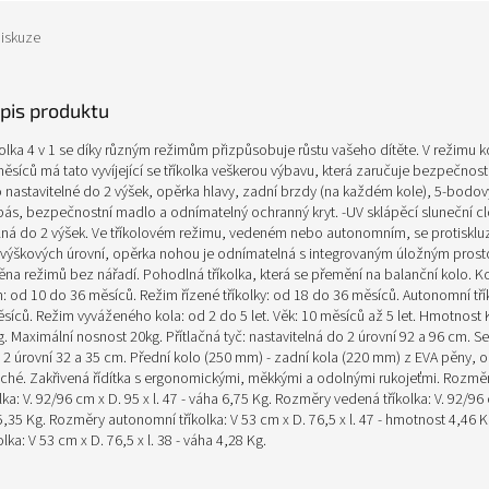
iskuze
opis produktu
říkolka 4 v 1 se díky různým režimům přizpůsobuje růstu vašeho dítěte. V režimu 
měsíců má tato vyvíjející se tříkolka veškerou výbavu, která zaručuje bezpečnost
 nastavitelné do 2 výšek, opěrka hlavy, zadní brzdy (na každém kole), 5-bodov
ás, bezpečnostní madlo a odnímatelný ochranný kryt. -UV sklápěcí sluneční c
telná do 2 výšek. Ve tříkolovém režimu, vedeném nebo autonomním, se protiskl
 výškových úrovní, opěrka nohou je odnímatelná s integrovaným úložným pros
a režimů bez nářadí. Pohodlná tříkolka, která se přemění na balanční kolo. K
m: od 10 do 36 měsíců. Režim řízené tříkolky: od 18 do 36 měsíců. Autonomní tří
síců. Režim vyváženého kola: od 2 do 5 let. Věk: 10 měsíců až 5 let. Hmotnost
Kg. Maximální nosnost 20kg. Přítlačná tyč: nastavitelná do 2 úrovní 92 a 96 cm. S
 2 úrovní 32 a 35 cm. Přední kolo (250 mm) - zadní kola (220 mm) z EVA pěny, o
tiché. Zakřivená řídítka s ergonomickými, měkkými a odolnými rukojeťmi. Rozmě
lka: V. 92/96 cm x D. 95 x l. 47 - váha 6,75 Kg. Rozměry vedená tříkolka: V. 92/96 
5,35 Kg. Rozměry autonomní tříkolka: V 53 cm x D. 76,5 x l. 47 - hmotnost 4,46 
lka: V 53 cm x D. 76,5 x l. 38 - váha 4,28 Kg.