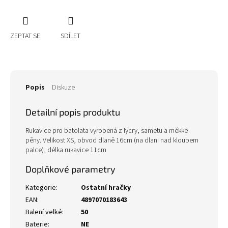
ZEPTAT SE
SDÍLET
Popis
Diskuze
Detailní popis produktu
Rukavice pro batolata vyrobená z lycry, sametu a měkké
pěny. Velikost XS, obvod dlaně 16cm (na dlani nad kloubem
palce), délka rukavice 11cm
Doplňkové parametry
Kategorie
:
Ostatní hračky
EAN
:
4897070183643
Balení velké
:
50
Baterie
:
NE