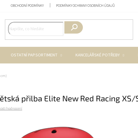
OBCHODNÍ PODMÍNKY
PODMÍNKY OCHRANY OSOBNÍCH ÚDAJŮ
Hledat
OSTATNÍ PAP.SORTIMENT
KANCELÁŘSKÉ POTŘEBY
3 cm)
ětská přilba Elite New Red Racing XS/
osti hodnocení