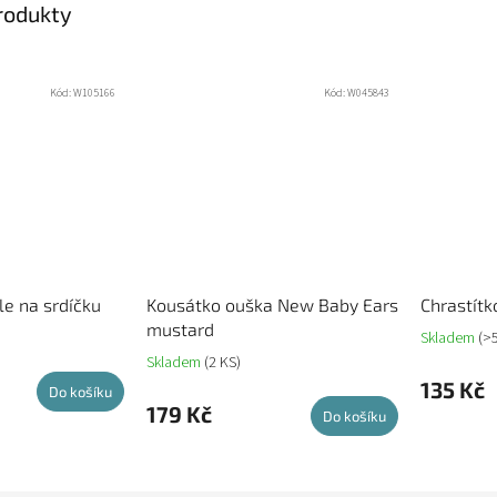
produkty
Kód:
W105166
Kód:
W045843
le na srdíčku
Kousátko ouška New Baby Ears
Chrastít
mustard
Skladem
(>
Skladem
(2 KS)
135 Kč
Do košíku
179 Kč
Do košíku