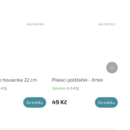
Kód:
W100468
Kód:
W170601
Další
produkt
ko housenka 22 cm
Pískací polštářek - Krtek
5 KS)
Skladem
(>5 KS)
49 Kč
Do košíku
Do košíku