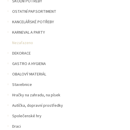
n
ŠKOLNÍ POTŘEBY
5
í
hvězdiček.
OSTATNÍ PAP.SORTIMENT
p
a
KANCELÁŘSKÉ POTŘEBY
n
e
KARNEVAL A PARTY
l
Nezařazeno
DEKORACE
GASTRO A HYGIENA
OBALOVÝ MATERIÁL
Stavebnice
Hračky na zahradu, na písek
Autíčka, dopravní prostředky
Společenské hry
Draci