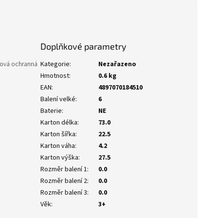
Doplňkové parametry
stová ochranná
Kategorie
:
Nezařazeno
Hmotnost
:
0.6 kg
EAN
:
4897070184510
Balení velké
:
6
Baterie
:
NE
Karton délka
:
73.0
Karton šířka
:
22.5
Karton váha
:
4.2
Karton výška
:
27.5
Rozměr balení 1
:
0.0
Rozměr balení 2
:
0.0
Rozměr balení 3
:
0.0
Věk
:
3+