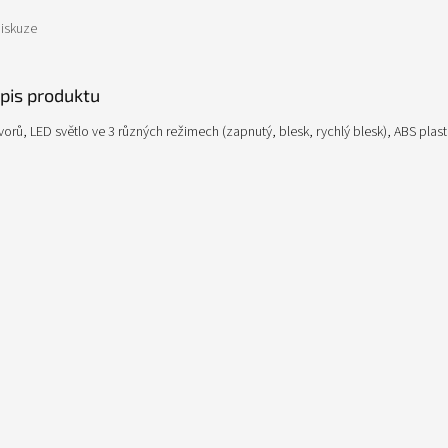
iskuze
opis produktu
vorů, LED světlo ve 3 různých režimech (zapnutý, blesk, rychlý blesk), ABS pla