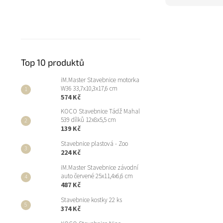
Top 10 produktů
iM.Master Stavebnice motorka
W36 33,7x10,3x17,6 cm
574 Kč
KOCO Stavebnice Tádž Mahal
539 dílků 12x8x5,5 cm
139 Kč
Stavebnice plastová - Zoo
224 Kč
iM.Master Stavebnice závodní
auto červené 25x11,4x6,6 cm
487 Kč
Stavebnice kostky 22 ks
374 Kč