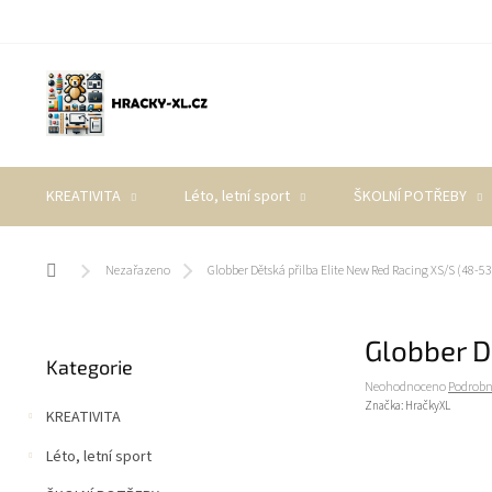
Přejít
na
obsah
KREATIVITA
Léto, letní sport
ŠKOLNÍ POTŘEBY
Domů
Nezařazeno
Globber Dětská přilba Elite New Red Racing XS/S (48-5
P
Globber D
Přeskočit
o
Kategorie
kategorie
s
Průměrné
Neohodnoceno
Podrobn
t
hodnocení
Značka:
HračkyXL
KREATIVITA
r
produktu
a
je
Léto, letní sport
0,0
n
z