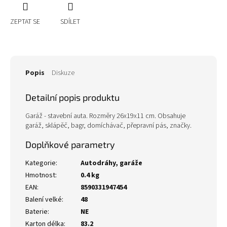
ZEPTAT SE
SDÍLET
Popis
Diskuze
Detailní popis produktu
Garáž - stavební auta. Rozměry 26x19x11 cm. Obsahuje
garáž, sklápěč, bagr, domíchávač, přepravní pás, značky.
Doplňkové parametry
Kategorie
:
Autodráhy, garáže
Hmotnost
:
0.4 kg
EAN
:
8590331947454
Balení velké
:
48
Baterie
:
NE
Karton délka
:
83.2