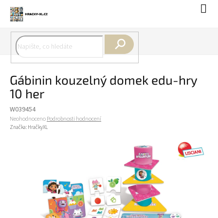
Přejít
Náku
na
koší
obsah
Hledat
Gábinin kouzelný domek edu-hry
10 her
W039454
Průměrné
Neohodnoceno
Podrobnosti hodnocení
hodnocení
Značka:
HračkyXL
produktu
je
0,0
z
5
hvězdiček.