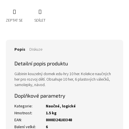
ZEPTAT SE
SDÍLET
Popis
Diskuze
Detailní popis produktu
Gábinin kouzelný domek edu-hry 10 her. Kolekce naučných
her pro rozvoj dětí. Obsahuje 10 her, 6 plastových válečků,
samolepky, návod.
Doplňkové parametry
Kategorie
:
Naučné, logické
Hmotnost
:
1.5 kg
EAN
:
8008324103348
Balení velké
:
6